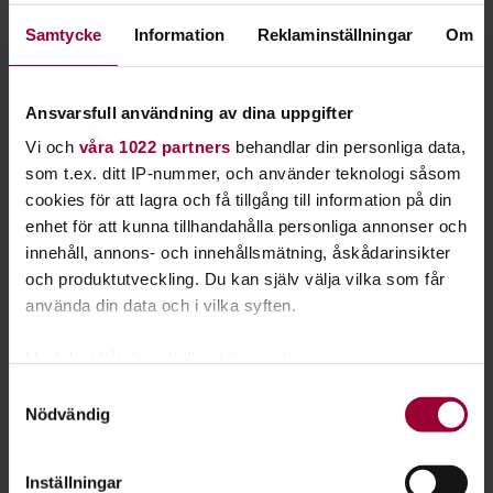
kurser och matcirklar har olika inriktningar och
Samtycke
Information
Reklaminställningar
Om
teman. Vilken mat vill du lära dig laga?
Kanske ligger italienska pastasåser dig varmt om hjärtat?
Ansvarsfull användning av dina uppgifter
Raw food är annars superhett just nu. Och det franska köket
Vi och
våra 1022 partners
behandlar din personliga data,
står sig alltid. Lär dig laga din favoritmat hos
som t.ex. ditt IP-nummer, och använder teknologi såsom
Studiefrämjandet.
cookies för att lagra och få tillgång till information på din
Förutom att det är roligt att laga mat finns mycket att
enhet för att kunna tillhandahålla personliga annonser och
fördjupa sig i. Du kan lära dig att göra goda såser och vilken
innehåll, annons- och innehållsmätning, åskådarinsikter
efterrätt som passar just din favoritmeny. Du lär dig också
och produktutveckling. Du kan själv välja vilka som får
vilken kniv som passar till bäst till varje vara.
använda din data och i vilka syften.
Att laga mat med andra berikar upplevelsen. Vi lagar maten i
Med din tillåtelse skulle vi även vilja:
mindre grupper och avnjuter den tillsammans. Det är
Samla in information om din geografiska plats
Samtyckesval
upplagt för en gemytlig stämning och ett väl valt vin. Mellan
Nödvändig
som kan ha en noggrannhet på upp till flera meter
sammankomsterna kan du sedan praktisera dina nya
Identifiera din enhet genom att aktivt skanna den
kunskaper.
för specifika kännetecken (fingeravtryck)
Inställningar