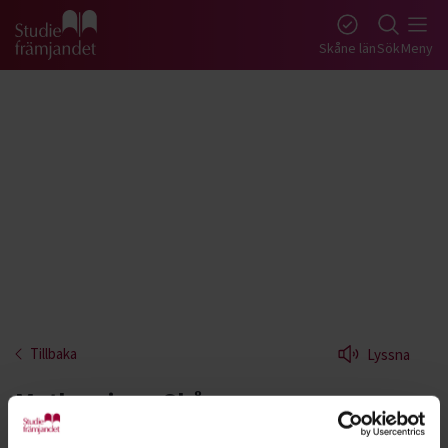
Gå till studiefrämjandets startsida
Skåne län
Sök
Meny
Tillbaka
Lyssna
Matlagning - Skåne
Få ny inspiration och bli säkrare i köket. Våra