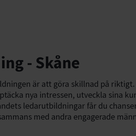
ing - Skåne
ldningen är att göra skillnad på riktig
pptäcka nya intressen, utveckla sina k
dets ledarutbildningar får du chansen 
illsammans med andra engagerade männ