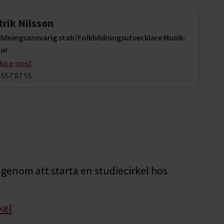
trik Nilsson
ildningsansvarig stab/Folkbildningsutvecklare Musik-
tur
cka e-post
-557 87 55
genom att starta en studiecirkel hos
kel