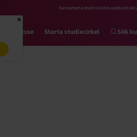
Samarbeta med oss
Om oss
Kontakt
Stäng
tta intresse
Starta studiecirkel
Sök ku
a