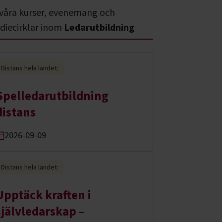
 våra kurser, evenemang och
diecirklar inom
Ledarutbildning
Distans hela landet:
Spelledarutbildning
distans
2026-09-09
Distans hela landet:
Upptäck kraften i
självledarskap –