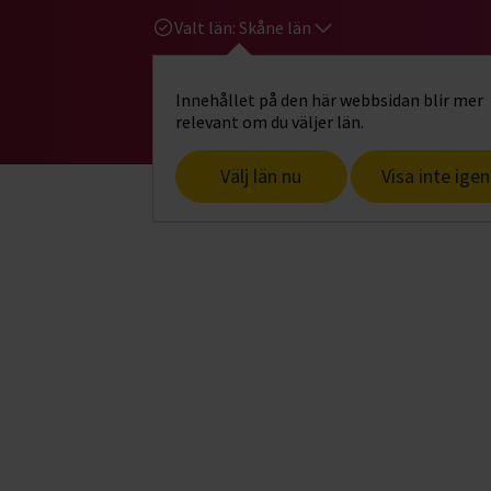
Valt län:
Skåne län
Innehållet på den här webbsidan blir mer
Hi
Gå till studiefrämjandets startsid
relevant om du väljer län.
Välj län nu
Visa inte igen