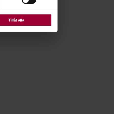
ats. Vissa kakor är
Tillåt alla