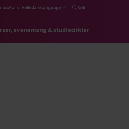
a oss
För cirkelledare
Language
Sök
rser, evenemang & studiecirklar