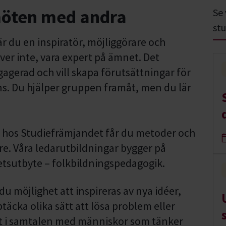
möten med andra
Se
stu
r du en inspiratör, möjliggörare och
r inte, vara expert på ämnet. Det
ngagerad och vill skapa förutsättningar för
ns. Du hjälper gruppen framåt, men du lär
ng hos Studiefrämjandet får du metoder och
re. Våra ledarutbildningar bygger på
etsutbyte – folkbildningspedagogik.
u möjlighet att inspireras av nya idéer,
äcka olika sätt att lösa problem eller
t i samtalen med människor som tänker