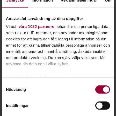
del av den folkbildningstradition som bygger på nyfikenhet,
demokrati, delaktighet och tron på människors förmåga att
lära av varandra.
Ansvarsfull användning av dina uppgifter
Fem anledningar att gå våra
Vi och
våra 1022 partners
behandlar din personliga data,
ledarutbildningar
som t.ex. ditt IP-nummer, och använder teknologi såsom
cookies för att lagra och få tillgång till information på din
Tryggare i din roll
– Du får metoder för att leda
enhet för att kunna tillhandahålla personliga annonser och
både dig själv och andra.
innehåll, annons- och innehållsmätning, åskådarinsikter
Grupputveckling
– Lär dig hur du bygger grupper
och produktutveckling. Du kan själv välja vilka som får
som trivs och utvecklas ihop.
använda din data och i vilka syften.
Större nätverk
– Träffa andra, dela erfarenheter
Med din tillåtelse skulle vi även vilja:
och lär av varandra.
Samla in information om din geografiska plats
Samtyckesval
Nya tankar och idéer
– Kunskap är aldrig tung att
Nödvändig
som kan ha en noggrannhet på upp till flera meter
bära.
Identifiera din enhet genom att aktivt skanna den
Det är kul!
för specifika kännetecken (fingeravtryck)
Inställningar
Ta reda på mer om hur dina personliga uppgifter
behandlas och ställ in dina preferenser i
detaljsektionen
.