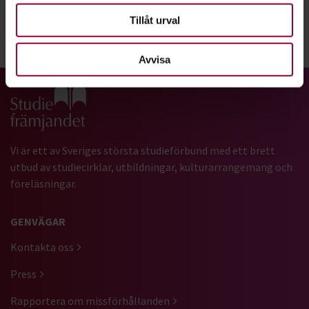
Tillåt urval
Dela:
Facebook
LinkedIn
E-mail
Avvisa
Gå till studiefrämjandets startsida
Vi är ett av Sveriges största studieförbund med ett brett
utbud av studiecirklar, utbildningar, kulturarrangemang och
föreläsningar.
GENVÄGAR
Kontakta oss
Press
Rapportera om missförhållanden