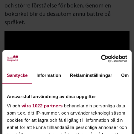
och större förståelse för boken. Genom en
bokcirkel blir du dessutom ännu bättre på
språket.
Samtycke
Information
Reklaminställningar
Om
I en bokcirkel får alla komma till tals. Uppfattningar om det
ni läst diskuterar ni med varandra. Oftast väljer gruppen att
Ansvarsfull användning av dina uppgifter
läsa en bok som ingen läst tidigare. Upplevelsen och
Vi och
våra 1022 partners
behandlar din personliga data,
utgångspunkten blir då ny och densamma för alla.
som t.ex. ditt IP-nummer, och använder teknologi såsom
cookies för att lagra och få tillgång till information på din
Läsning vidgar perspektiven och utvecklar språket. Att läsa
enhet för att kunna tillhandahålla personliga annonser och
är också ett stort nöje. I en bokcirkel kan ni läsa