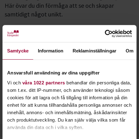
Här övar du din förmåga att se och skapar
samtidigt något unikt.
Inom teckning är seendet det centrala. Du övar dig i att se
saker som de faktiskt ser ut, i verkligheten.
Porträtt
,
stilleben
och
modellteckning
brukar vara kul att lära sig.
Du kan också teckna fritt utifrån din egen fantasi.
Samtycke
Information
Reklaminställningar
Om
Skissblock och penna är till en början allt du behöver.
Beroende på om du vill teckna i blyerts, kol, krita eller tusch
Ansvarsfull användning av dina uppgifter
fyller du sedan på din verktygslåda.
Vi och
våra 1022 partners
behandlar din personliga data,
som t.ex. ditt IP-nummer, och använder teknologi såsom
Teckning är en bra start för att jobba med konst. Många
cookies för att lagra och få tillgång till information på din
fortsätter sedan med måleri eller andra konstformer.
enhet för att kunna tillhandahålla personliga annonser och
Populära tekniker att lära sig inom teckning är bland annat
innehåll, annons- och innehållsmätning, åskådarinsikter
gråskala
,
perspektiv
och
mellanrumsformer
.
och produktutveckling. Du kan själv välja vilka som får
använda din data och i vilka syften.