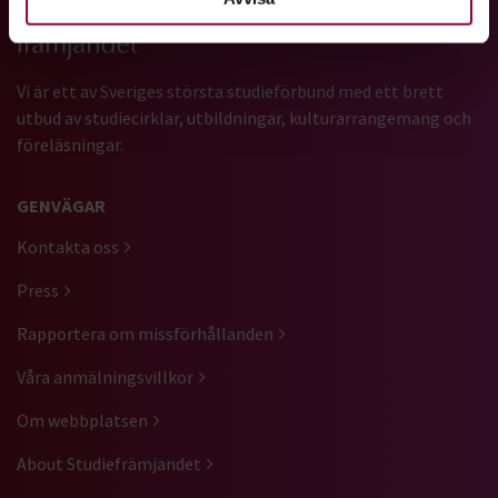
Vi är ett av Sveriges största studieförbund med ett brett
utbud av studiecirklar, utbildningar, kulturarrangemang och
föreläsningar.
GENVÄGAR
Kontakta oss
Press
Rapportera om missförhållanden
Våra anmälningsvillkor
Om webbplatsen
About Studiefrämjandet