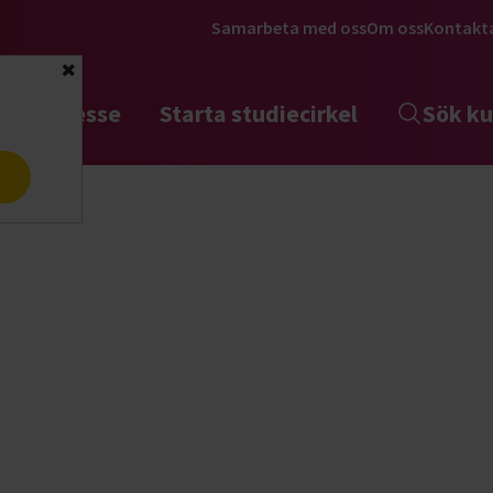
Samarbeta med oss
Om oss
Kontakt
Stäng
tta intresse
Starta studiecirkel
Sök ku
a