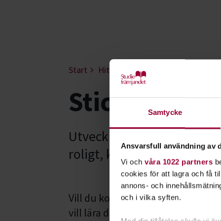
Start
Hitta intresse
Konst, hantverk
Stickning, vi
Samtycke
Utveckla dina färdigheter 
Ansvarsfull användning av d
roligt, kreativt och avsla
Vi och
våra 1022 partners
be
cookies för att lagra och få t
annons- och innehållsmätning
Vill du komma igång med ditt ha
och i vilka syften.
vill lära dig mer av andra? Välkom
Med din tillåtelse skulle vi äve