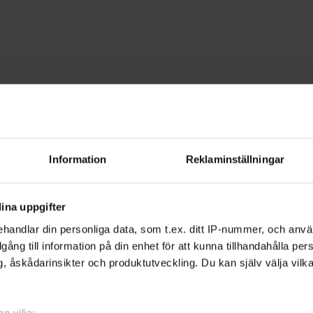
 & design
Stickning, virkning & brodyr
rkning & brodyr - H
Information
Reklaminställningar
i stickning, virkning och broderi. Hand
ina uppgifter
ppnande.
handlar din personliga data, som t.ex. ditt IP-nummer, och anv
illgång till information på din enhet för att kunna tillhandahålla pe
, åskådarinsikter och produktutveckling. Du kan själv välja vilk
ndarbete? Eller kan du redan tekniken men
men till Studiefrämjandet. Vi ordnar
n vilja: