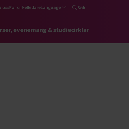
a oss
För cirkelledare
Language
Sök
rser, evenemang & studiecirklar