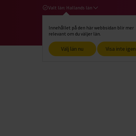
Valt län:
Hallands län
Innehållet på den här webbsidan blir mer
Hi
Gå till studiefrämjandets startsid
relevant om du väljer län.
Välj län nu
Visa inte igen