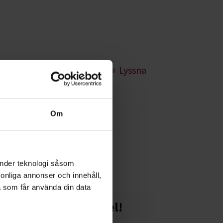
Lyssna
alland
Om
arbete är både
änder teknologi såsom
rsonliga annonser och innehåll,
a som får använda din data
Starta en studiecirkel!