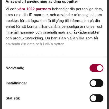
Ansvarsfull användning av dina uppgifter
Starta en studiecirkel!
Vi och
våra 1022 partners
behandlar din personliga data,
som t.ex. ditt IP-nummer, och använder teknologi såsom
Lär dig tillsammans med andra genom att starta en
cookies för att lagra och få tillgång till information på din
studiecirkel hos Studiefrämjandet.
enhet för att kunna tillhandahålla personliga annonser och
innehåll, annons- och innehållsmätning, åskådarinsikter
Läs mer om att starta studiecirkel
och produktutveckling. Du kan själv välja vilka som får
använda din data och i vilka syften.
Nästa steg
Med din tillåtelse skulle vi även vilja:
Samla in information om din geografiska plats
Samtyckesval
Nödvändig
som kan ha en noggrannhet på upp till flera meter
Identifiera din enhet genom att aktivt skanna den
för specifika kännetecken (fingeravtryck)
Inställningar
Se våra kurser, evenemang och studiecirklar inom
Ta reda på mer om hur dina personliga uppgifter
Stickning, virkning & brodyr
behandlas och ställ in dina preferenser i
detaljsektionen
.
Statistik
Du kan ändra eller dra tillbaka ditt samtycke när som
helst från cookie-förklaringen.