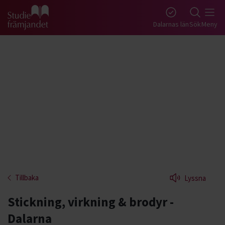
Gå till studiefrämjandets startsida
Dalarnas län
Sök
Meny
Tillbaka
Lyssna
Stickning, virkning & brodyr -
Dalarna