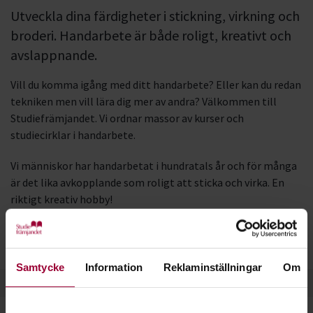
Utveckla dina färdigheter i stickning, virkning och
broderi. Handarbete är både roligt, kreativt och
avslappnande.
Vill du komma igång med ditt handarbete? Eller kan du redan
tekniken men vill lära dig mer av andra? Välkommen till
Studiefrämjandet. Vi ordnar massor av kurser och
studiecirklar i handarbete.
Vi människor har handarbetat i hundratals år och för många
är det lika avkopplande som roligt att sticka och virka. En
riktigt kreativ hobby!
Genom att träffa andra likasinnade i en studiecirkel kan du
utveckla din teknik samt få tips och inspiration.
Samtycke
Information
Reklaminställningar
Om