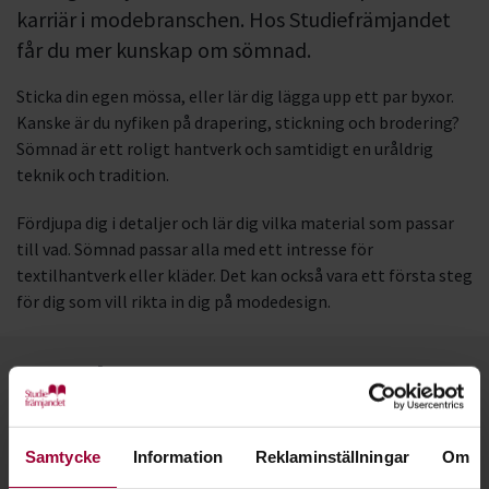
karriär i modebranschen. Hos Studiefrämjandet
får du mer kunskap om sömnad.
Sticka din egen mössa, eller lär dig lägga upp ett par byxor.
Kanske är du nyfiken på drapering, stickning och brodering?
Sömnad är ett roligt hantverk och samtidigt en uråldrig
teknik och tradition.
Fördjupa dig i detaljer och lär dig vilka material som passar
till vad. Sömnad passar alla med ett intresse för
textilhantverk eller kläder. Det kan också vara ett första steg
för dig som vill rikta in dig på modedesign.
Kontakt
Samtycke
Information
Reklaminställningar
Om