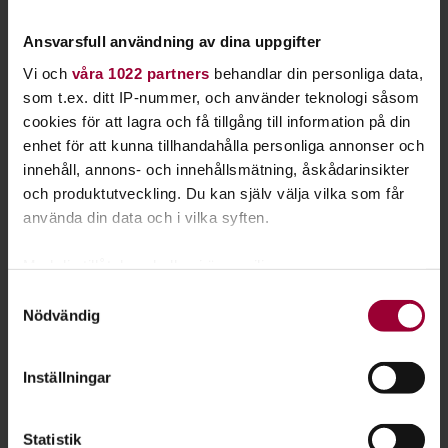
Ansvarsfull användning av dina uppgifter
Vi och
våra 1022 partners
behandlar din personliga data,
som t.ex. ditt IP-nummer, och använder teknologi såsom
cookies för att lagra och få tillgång till information på din
enhet för att kunna tillhandahålla personliga annonser och
innehåll, annons- och innehållsmätning, åskådarinsikter
och produktutveckling. Du kan själv välja vilka som får
använda din data och i vilka syften.
Cecilia Björkman
Med din tillåtelse skulle vi även vilja:
Verksamhetsutvecklare
Samla in information om din geografiska plats
Samtyckesval
Skicka e-post
Nödvändig
som kan ha en noggrannhet på upp till flera meter
0560-76 50 26
Läs mer
Identifiera din enhet genom att aktivt skanna den
för specifika kännetecken (fingeravtryck)
Inställningar
Ta reda på mer om hur dina personliga uppgifter
behandlas och ställ in dina preferenser i
detaljsektionen
.
Statistik
Du kan ändra eller dra tillbaka ditt samtycke när som