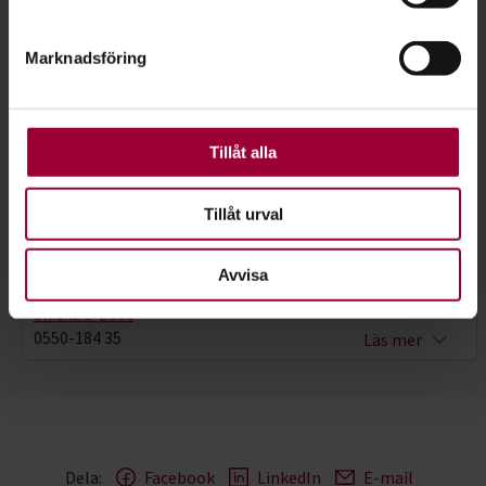
helst från cookie-förklaringen.
Marknadsföring
För att du ska få en så bra upplevelse som möjligt
använder vi kakor (cookies) på vår webbplats. Vissa
kakor är nödvändiga för att webbplatsen ska fungera.
Andra är valbara.
Tillåt alla
Tillåt urval
Maria Coldén
Avvisa
Verksamhetsutvecklare
Skicka e-post
0550-184 35
Läs mer
Dela:
Facebook
LinkedIn
E-mail