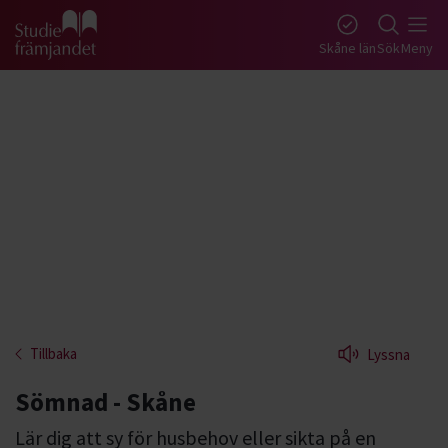
Gå till studiefrämjandets startsida
Skåne län
Sök
Meny
Tillbaka
Lyssna
Sömnad - Skåne
Lär dig att sy för husbehov eller sikta på en