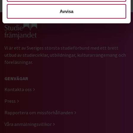
Dela:
Facebook
LinkedIn
E-mail
Avvisa
Gå till studiefrämjandets startsida
Vi är ett av Sveriges största studieförbund med ett brett
utbud av studiecirklar, utbildningar, kulturarrangemang och
föreläsningar.
GENVÄGAR
Kontakta oss
Press
Rapportera om missförhållanden
Våra anmälningsvillkor