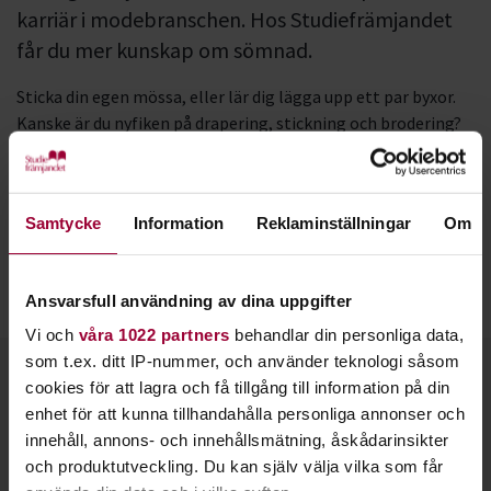
karriär i modebranschen. Hos Studiefrämjandet
får du mer kunskap om sömnad.
Sticka din egen mössa, eller lär dig lägga upp ett par byxor.
Kanske är du nyfiken på drapering, stickning och brodering?
Sömnad är ett roligt hantverk och samtidigt en uråldrig
teknik och tradition.
Fördjupa dig i detaljer och lär dig vilka material som passar
Samtycke
Information
Reklaminställningar
Om
till vad. Sömnad passar alla med ett intresse för
textilhantverk eller kläder. Det kan också vara ett första steg
Ansvarsfull användning av dina uppgifter
för dig som vill rikta in dig på modedesign.
Vi och
våra 1022 partners
behandlar din personliga data,
som t.ex. ditt IP-nummer, och använder teknologi såsom
Kontakt
cookies för att lagra och få tillgång till information på din
enhet för att kunna tillhandahålla personliga annonser och
innehåll, annons- och innehållsmätning, åskådarinsikter
och produktutveckling. Du kan själv välja vilka som får