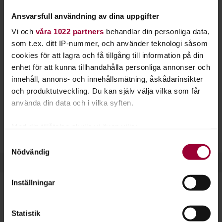
karriär i modebranschen. Hos Studiefrämjandet
Ansvarsfull användning av dina uppgifter
får du mer kunskap om sömnad.
Vi och
våra 1022 partners
behandlar din personliga data,
Sticka din egen mössa, eller lär dig lägga upp ett par byxor.
som t.ex. ditt IP-nummer, och använder teknologi såsom
Kanske är du nyfiken på drapering, stickning och brodering?
cookies för att lagra och få tillgång till information på din
Sömnad är ett roligt hantverk och samtidigt en uråldrig
enhet för att kunna tillhandahålla personliga annonser och
teknik och tradition.
innehåll, annons- och innehållsmätning, åskådarinsikter
och produktutveckling. Du kan själv välja vilka som får
Fördjupa dig i detaljer och lär dig vilka material som passar
använda din data och i vilka syften.
till vad. Sömnad passar alla med ett intresse för
textilhantverk eller kläder. Det kan också vara ett första steg
Med din tillåtelse skulle vi även vilja:
för dig som vill rikta in dig på modedesign.
Samla in information om din geografiska plats
Samtyckesval
Nödvändig
som kan ha en noggrannhet på upp till flera meter
Identifiera din enhet genom att aktivt skanna den
för specifika kännetecken (fingeravtryck)
Inställningar
Ta reda på mer om hur dina personliga uppgifter
behandlas och ställ in dina preferenser i
detaljsektionen
.
Dela:
Facebook
LinkedIn
E-mail
Statistik
Du kan ändra eller dra tillbaka ditt samtycke när som