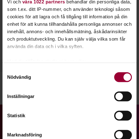
Vi och
våra 1022 partners
behandlar din personliga data,
drejning? Hos Studiefrämjandet arrangerar vi
som t.ex. ditt IP-nummer, och använder teknologi såsom
olika skulpturkurser.
cookies för att lagra och få tillgång till information på din
enhet för att kunna tillhandahålla personliga annonser och
Drejning
är en hantverksteknik. Materialet är lera och en
innehåll, annons- och innehållsmätning, åskådarinsikter
drejskiva används för att forma föremål som skålar, vaser
och produktutveckling. Du kan själv välja vilka som får
och krukor. Du väljer själv vad du vill göra. Det är bara
använda din data och i vilka syften.
kreativiteten och fantasin som sätter gränser!
Med din tillåtelse skulle vi även vilja:
Samla in information om din geografiska plats
Samtyckesval
Nödvändig
som kan ha en noggrannhet på upp till flera meter
Identifiera din enhet genom att aktivt skanna den
för specifika kännetecken (fingeravtryck)
Dela:
Facebook
LinkedIn
E-mail
Inställningar
Ta reda på mer om hur dina personliga uppgifter
behandlas och ställ in dina preferenser i
detaljsektionen
.
Statistik
Gå till studiefrämjandets startsida
Du kan ändra eller dra tillbaka ditt samtycke när som
helst från cookie-förklaringen.
Marknadsföring
För att du ska få en så bra upplevelse som möjligt