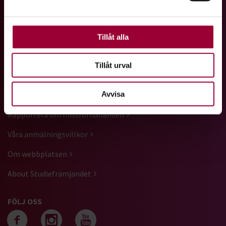
Vi är ett av Sveriges största studieförbund med ett brett
använder vi kakor (cookies) på vår webbplats. Vissa
utbud av studiecirklar, utbildningar, kulturarrangemang och
kakor är nödvändiga för att webbplatsen ska fungera.
föreläsningar.
Andra är valbara.
Tillåt alla
GENVÄGAR
Tillåt urval
Kontakta oss
Avvisa
Press
Rapportera om missförhållanden
Våra anmälningsvillkor
Om webbplatsen
About Studiefrämjandet
FÖLJ OSS