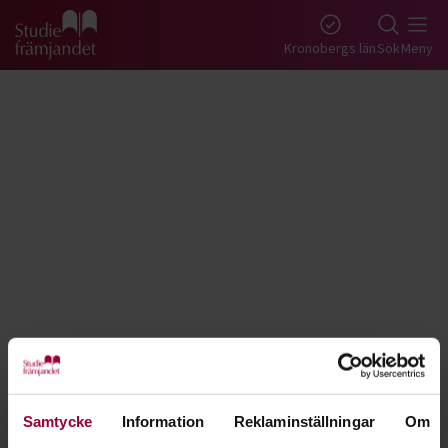
Gå till studiefrämjandets startsida
Kronobergs län
Sök
Meny
Tillbaka
Lyssna
Design och redesign - Kronoberg
Samtycke
Information
Reklaminställningar
Om
Lär dig mer om formgivning och textildesign hos