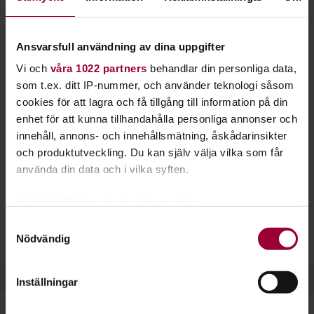
mer speciell. Lär dig blomsterbindning hos oss på
Studiefrämjandet.
Ansvarsfull användning av dina uppgifter
Många är vi som älskar blommor och upplevelsen av färg och
Vi och
våra 1022 partners
behandlar din personliga data,
form. Blomsterbindning handlar om att förstå vilka växter
som t.ex. ditt IP-nummer, och använder teknologi såsom
som passar ihop och hur man skapar en vacker helhet.
cookies för att lagra och få tillgång till information på din
enhet för att kunna tillhandahålla personliga annonser och
Kompositionen är det som binder ihop delarna och gör
innehåll, annons- och innehållsmätning, åskådarinsikter
helhetsupplevelsen. Det gäller för både buketter, kransar
och produktutveckling. Du kan själv välja vilka som får
och snittblomsarrangemang. Växterna du jobbar med kan
använda din data och i vilka syften.
både komma från naturen eller butiken.
Med din tillåtelse skulle vi även vilja:
Blomstervärlden rymmer många dimensioner. Det gäller allt
Samla in information om din geografiska plats
ifrån materialval och estetik till olika tekniker. Inspireras av
Samtyckesval
Nödvändig
som kan ha en noggrannhet på upp till flera meter
varandras idéer och arbetssätt.
Identifiera din enhet genom att aktivt skanna den
för specifika kännetecken (fingeravtryck)
Inställningar
Ta reda på mer om hur dina personliga uppgifter
behandlas och ställ in dina preferenser i
detaljsektionen
.