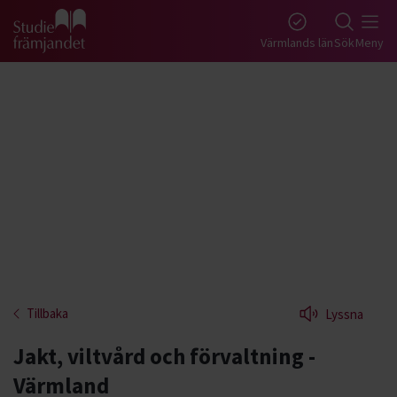
Gå till studiefrämjandets startsida
Värmlands län
Sök
Meny
Tillbaka
Lyssna
Jakt, viltvård och förvaltning -
Värmland