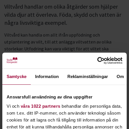
Viltvård handlar om olika åtgärder som hjälper
vilda djur att överleva. Föda, skydd och vatten är
några livsviktiga exempel.
Viltvård kan handla om allt ifrån uppfödning och
utplantering av vilt, till att anlägga viltvatten av olika
storlekar. Utfodring kan vara viktigt för att viltet ska
överleva. Att förstå hur rovdjurstrycket påverkar andra djurs
möjligheter att överleva är också centralt.
I moderna samhällen handlar viltvård mycket om
Samtycke
Information
Reklaminställningar
Om
ekosystemet och att uppnå balans mellan arter och miljöer.
Viltvård gynnar därför alla arter, inklusive fåglar och
däggdjur.
Ansvarsfull användning av dina uppgifter
Vi och
våra 1022 partners
behandlar din personliga data,
Jakt och viltvård går hand i hand eftersom viltvård även
som t.ex. ditt IP-nummer, och använder teknologi såsom
innebär att hålla djurbestånden på önskvärda nivåer.
cookies för att lagra och få tillgång till information på din
enhet för att kunna tillhandahålla personliga annonser och