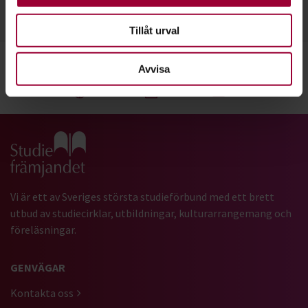
0550-808 72
Läs mer
Tillåt urval
Avvisa
Dela:
Facebook
LinkedIn
E-mail
Gå till studiefrämjandets startsida
Vi är ett av Sveriges största studieförbund med ett brett
utbud av studiecirklar, utbildningar, kulturarrangemang och
föreläsningar.
GENVÄGAR
Kontakta oss