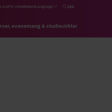
a oss
För cirkelledare
Language
Sök
rser, evenemang & studiecirklar