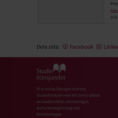
Pro
Ski
073
Dela sida:
Facebook
Linke
Gå till studiefrämjandets startsida
Vi är ett av Sveriges största
studieförbund med ett brett utbud
av studiecirklar, utbildningar,
kulturarrangemang och
föreläsningar.