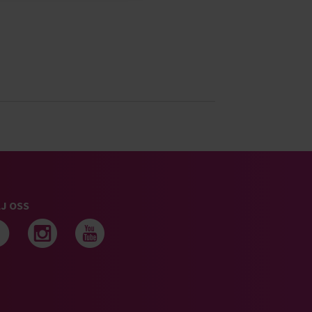
J OSS
Följ oss på facebook
Följ oss på instagram
Följ oss på youtub