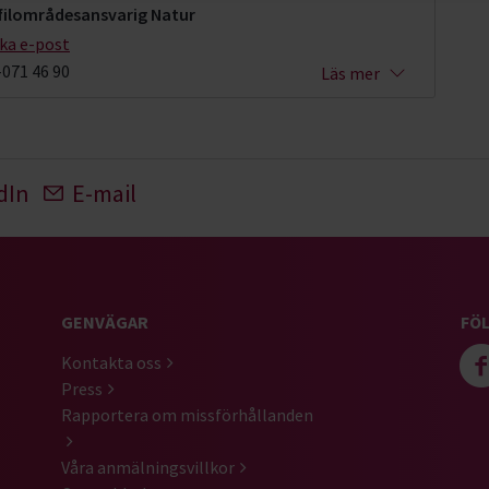
filområdesansvarig Natur
cka e-post
-071 46 90
Läs mer
dIn
E-mail
GENVÄGAR
FÖL
Kontakta oss
Press
Rapportera om missförhållanden
Våra anmälningsvillkor