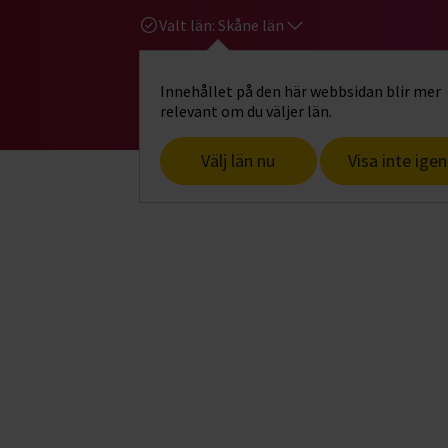
Valt län:
Skåne län
Innehållet på den här webbsidan blir mer
Hi
Gå till studiefrämjandets startsid
relevant om du väljer län.
Välj län nu
Visa inte igen