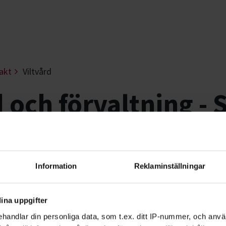
akt
Viltvård
d och förvaltning -
åtgärder som hjälper vilda djur att öve
ktiga exempel.
Information
Reklaminställningar
ppfödning och utplantering av vilt, till att
ina uppgifter
ar. Utfodring kan vara viktigt för att viltet
handlar din personliga data, som t.ex. ditt IP-nummer, och anv