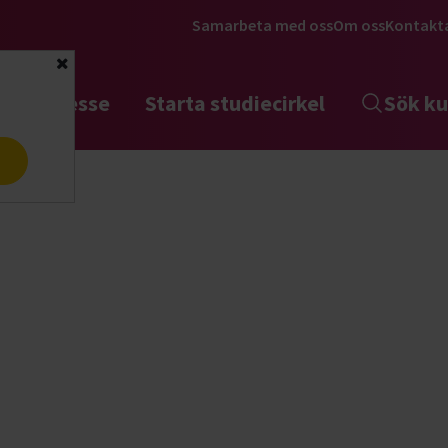
Samarbeta med oss
Om oss
Kontakt
Stäng
tta intresse
Starta studiecirkel
Sök ku
a