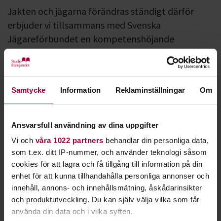
Jakten och jägarna förändras ständigt därför
erbjuder vi tillsammans med Svenska
Jägareförbundet en kompetenshöjande
utbildning för dig som redan är ledare för
Jägarskolan.
Varje år utbildar 200 jägarskoleledare 3000 nya jägare i
Samtycke
Information
Reklaminställningar
Om
Studiefrämjandets regi med Svenska Jägareförbundets
studiematerial.
Ansvarsfull användning av dina uppgifter
För att du som ledare ska ha en bra grund att stå på, oavsett
Vi och
våra 1022 partners
behandlar din personliga data,
om du är ny ledare eller har lett Jägarskolan tidigare,
som t.ex. ditt IP-nummer, och använder teknologi såsom
har Studiefrämjandet och Svenska jägareförbundet tagit
cookies för att lagra och få tillgång till information på din
fram en vidareutbildning med medel från viltfonden.
enhet för att kunna tillhandahålla personliga annonser och
innehåll, annons- och innehållsmätning, åskådarinsikter
Utbildningen är indelad i tre block.
och produktutveckling. Du kan själv välja vilka som får
använda din data och i vilka syften.
Studiecirkeln och dess pedagogik