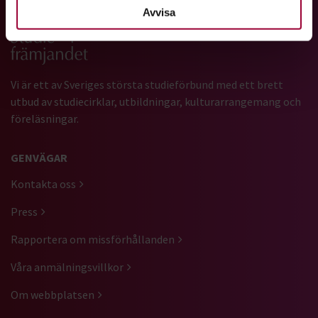
Avvisa
Gå till studiefrämjandets startsida
Vi är ett av Sveriges största studieförbund med ett brett
utbud av studiecirklar, utbildningar, kulturarrangemang och
föreläsningar.
GENVÄGAR
Kontakta oss
Press
Rapportera om missförhållanden
Våra anmälningsvillkor
Om webbplatsen