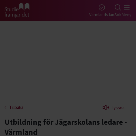
Gå till studiefrämjandets startsida
Värmlands län
Sök
Meny
Tillbaka
Lyssna
Utbildning för Jägarskolans ledare -
Värmland