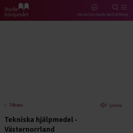
Gå till studiefrämjandets startsida
Västernorrlands län
Sök
Meny
Tillbaka
Lyssna
Tekniska hjälpmedel -
Västernorrland