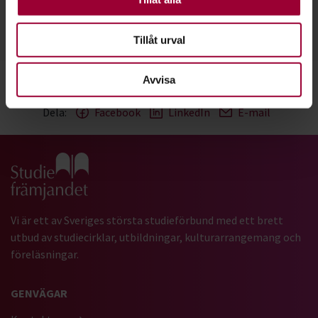
Skicka e-post
070-882 79 61
Läs mer
Tillåt urval
Avvisa
Dela:
Facebook
LinkedIn
E-mail
Gå till studiefrämjandets startsida
Vi är ett av Sveriges största studieförbund med ett brett
utbud av studiecirklar, utbildningar, kulturarrangemang och
föreläsningar.
GENVÄGAR