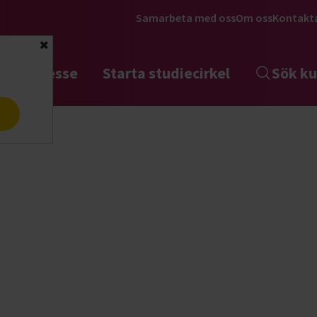
Samarbeta med oss
Om oss
Kontakt
Stäng
tta intresse
Starta studiecirkel
Sök ku
a