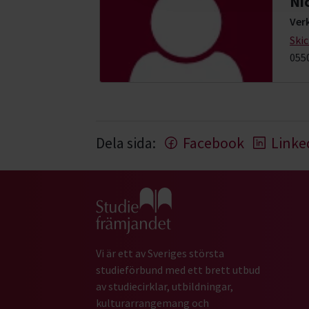
Ni
Ver
Ski
055
Dela sida:
Facebook
Linke
Gå till studiefrämjandets startsida
Vi är ett av Sveriges största
studieförbund med ett brett utbud
av studiecirklar, utbildningar,
kulturarrangemang och