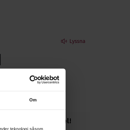
Lyssna
d
m du håller
Om
Starta en studiecirkel!
änder teknologi såsom