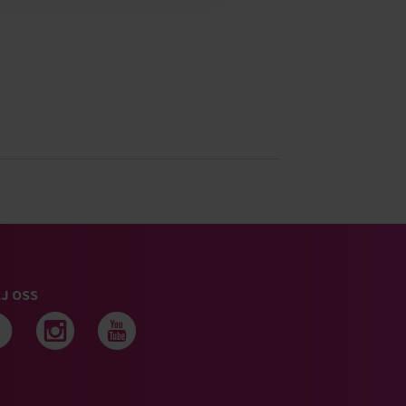
J OSS
Följ oss på facebook
Följ oss på instagram
Följ oss på youtub