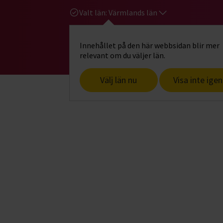
Valt län:
Värmlands län
Innehållet på den här webbsidan blir mer
Hi
Gå till studiefrämjandets startsid
relevant om du väljer län.
Välj län nu
Visa inte igen