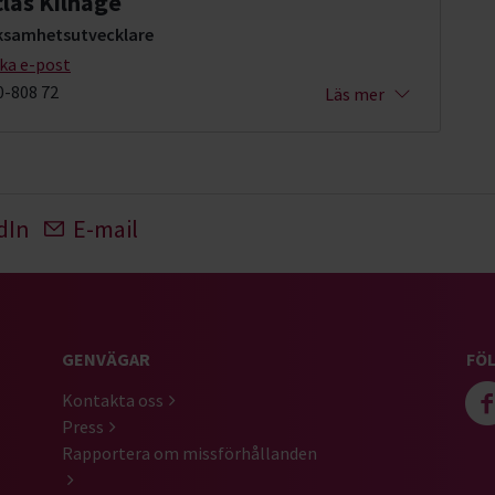
clas Kilhage
ksamhetsutvecklare
cka e-post
0-808 72
Läs mer
dIn
E-mail
GENVÄGAR
FÖL
Kontakta oss
Press
Rapportera om missförhållanden