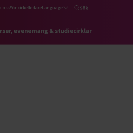
a oss
För cirkelledare
Language
Sök
rser, evenemang & studiecirklar