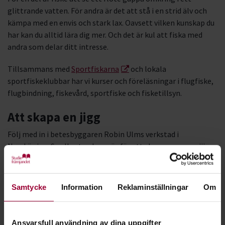
glittrande vatten. För andra är det att stå i en strid älv och
kämpa med en envis och stark lax. Oavsett vilken kunskap du
har kan du alltid lära dig mer. Och det är kul att fiska med
andra som delar ditt intresse.
Tillsammans med
Sportfiskarna
och lokala
sportfiskeklubbar har vi kurser och föreläsningar i flugfiske,
flugbindning, fiskevård, sportfiske och fisketillsyn.
Att skapa en jigg
Följ med in i betesbyggaren Robin Ulms verkstad i
Norrköping. Se alla steg han gör för att skapa en gummijigg
för gäddfiske.
Samtycke
Information
Reklaminställningar
Om
Ansvarsfull användning av dina uppgifter