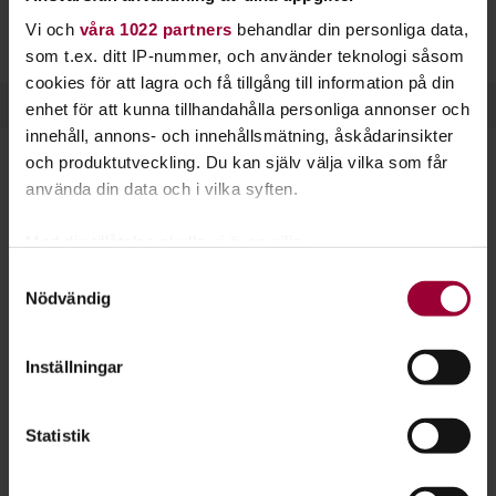
Vi och
våra 1022 partners
behandlar din personliga data,
som t.ex. ditt IP-nummer, och använder teknologi såsom
cookies för att lagra och få tillgång till information på din
enhet för att kunna tillhandahålla personliga annonser och
innehåll, annons- och innehållsmätning, åskådarinsikter
och produktutveckling. Du kan själv välja vilka som får
Starta en studiecirkel!
använda din data och i vilka syften.
Lär dig tillsammans med andra genom att starta en
Med din tillåtelse skulle vi även vilja:
studiecirkel hos Studiefrämjandet.
Samla in information om din geografiska plats
Samtyckesval
Nödvändig
som kan ha en noggrannhet på upp till flera meter
Läs mer om att starta studiecirkel
Identifiera din enhet genom att aktivt skanna den
för specifika kännetecken (fingeravtryck)
Inställningar
Ta reda på mer om hur dina personliga uppgifter
Nästa steg
behandlas och ställ in dina preferenser i
detaljsektionen
.
Statistik
Du kan ändra eller dra tillbaka ditt samtycke när som
helst från cookie-förklaringen.