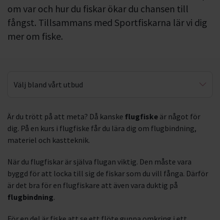
om var och hur du fiskar ökar du chansen till
fångst. Tillsammans med Sportfiskarna lär vi dig
mer om fiske.
Välj bland vårt utbud
Fiskarnas rike
Är du trött på att meta? Då kanske
flugfiske
är något för
dig. På en kurs i flugfiske får du lära dig om flugbindning,
Fisketillsyn
materiel och kastteknik.
När du flugfiskar är själva flugan viktig. Den måste vara
byggd för att locka till sig de fiskar som du vill fånga. Därför
är det bra för en flugfiskare att även vara duktig på
flugbindning
.
För en del är fiske att se ett flöte guppa omkring i ett