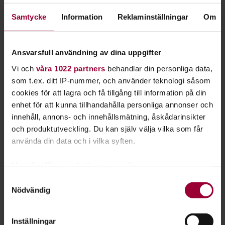
Samtycke
Information
Reklaminställningar
Om
Läs mer om att starta studiecirkel
Ansvarsfull användning av dina uppgifter
Nästa steg
Vi och
våra 1022 partners
behandlar din personliga data,
som t.ex. ditt IP-nummer, och använder teknologi såsom
cookies för att lagra och få tillgång till information på din
enhet för att kunna tillhandahålla personliga annonser och
Se våra kurser, evenemang och studiecirklar inom
innehåll, annons- och innehållsmätning, åskådarinsikter
och produktutveckling. Du kan själv välja vilka som får
Hjälp för hundklubbar
använda din data och i vilka syften.
Med din tillåtelse skulle vi även vilja:
Samla in information om din geografiska plats
Studiecirkel/kurs:
Samtyckesval
Nödvändig
som kan ha en noggrannhet på upp till flera meter
Startklass tävlingslydnad hund
Identifiera din enhet genom att aktivt skanna den
för specifika kännetecken (fingeravtryck)
Halmstad
2026-09-17
Inställningar