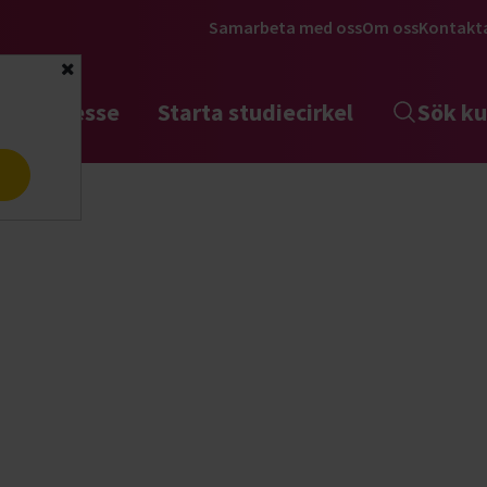
Samarbeta med oss
Om oss
Kontakt
Stäng
tta intresse
Starta studiecirkel
Sök ku
a