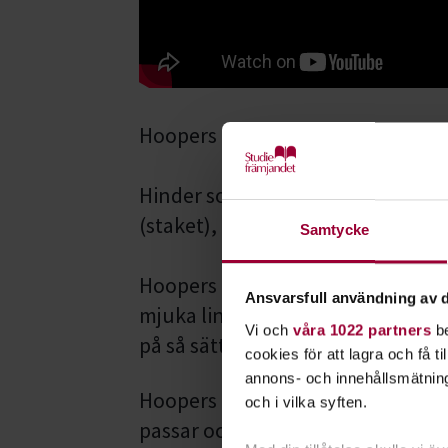
Hoopers har flera likheter med agi
Hinder som hunden antingen spri
(staket), eller runt (tunnor) för at
Samtycke
Hoopers innehåller inga hopp ell
Ansvarsfull användning av d
mjuka linjer för att undvika skar
Vi och
våra 1022 partners
be
på så sätt mindre av hunden och är
cookies för att lagra och få t
annons- och innehållsmätning
Hoopers passar alla hundar, obero
och i vilka syften.
passar också för hundar som inte 