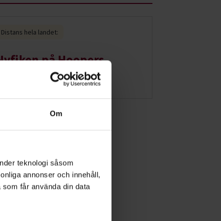
Distans hela landet:
Nyfiken på Hoopers
2026-09-08
Om
änder teknologi såsom
rsonliga annonser och innehåll,
a som får använda din data