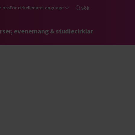
a oss
För cirkelledare
Language
Sök
rser, evenemang & studiecirklar