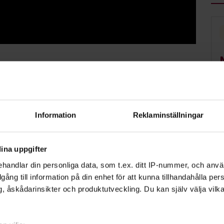
lity, men i hoopers finns bara fyra hinder.
nger igenom (bågar och tunnlar), bakom
t byta riktning.
Information
Reklaminställningar
er balansgångar. Banorna är byggda i
ina uppgifter
pa svängar och vridningar. Hoopers kräver
handlar din personliga data, som t.ex. ditt IP-nummer, och anv
 enklare än agility.
illgång till information på din enhet för att kunna tillhandahålla pe
, åskådarinsikter och produktutveckling. Du kan själv välja vilk
ende av ålder, ras och storlek. Hoopers
får hoppa på grund av fysiska