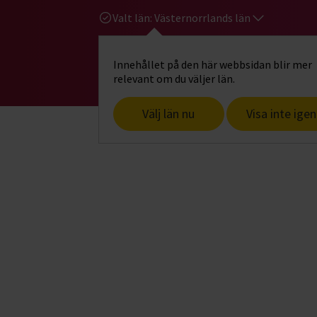
Valt län:
Västernorrlands län
Innehållet på den här webbsidan blir mer
Hi
Gå till studiefrämjandets startsid
relevant om du väljer län.
Välj län nu
Visa inte igen