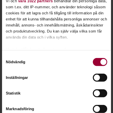
Mari Graneskog
Vi och
våra 1022 partners
behandlar din personliga data,
som t.ex. ditt IP-nummer, och använder teknologi såsom
Folkbildningsutvecklare Djur-Natur
cookies för att lagra och få tillgång till information på din
Skicka e-post
073-942 36 46
enhet för att kunna tillhandahålla personliga annonser och
Läs mer
innehåll, annons- och innehållsmätning, åskådarinsikter
och produktutveckling. Du kan själv välja vilka som får
använda din data och i vilka syften.
Med din tillåtelse skulle vi även vilja:
Samla in information om din geografiska plats
Samtyckesval
Nödvändig
som kan ha en noggrannhet på upp till flera meter
Identifiera din enhet genom att aktivt skanna den
för specifika kännetecken (fingeravtryck)
Inställningar
Ta reda på mer om hur dina personliga uppgifter
behandlas och ställ in dina preferenser i
detaljsektionen
.
Statistik
Du kan ändra eller dra tillbaka ditt samtycke när som
helst från cookie-förklaringen.
Sanna Grewell
Marknadsföring
För att du ska få en så bra upplevelse som möjligt