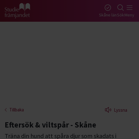
Gå till studiefrämjandets startsida
Skåne län
Sök
Meny
Tillbaka
Lyssna
Eftersök & viltspår - Skåne
Träna din hund att spåra djur som skadats i