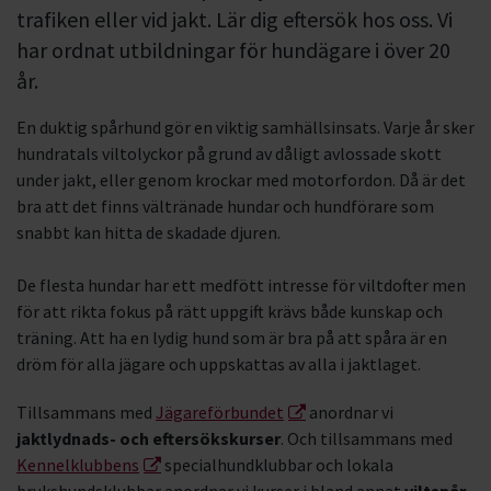
trafiken eller vid jakt. Lär dig eftersök hos oss. Vi
har ordnat utbildningar för hundägare i över 20
år.
En duktig spårhund gör en viktig samhällsinsats. Varje år sker
hundratals viltolyckor på grund av dåligt avlossade skott
under jakt, eller genom krockar med motorfordon. Då är det
bra att det finns vältränade hundar och hundförare som
snabbt kan hitta de skadade djuren.
De flesta hundar har ett medfött intresse för viltdofter men
för att rikta fokus på rätt uppgift krävs både kunskap och
träning. Att ha en lydig hund som är bra på att spåra är en
dröm för alla jägare och uppskattas av alla i jaktlaget.
Tillsammans med
Jägareförbundet
anordnar vi
jaktlydnads- och eftersökskurser
. Och tillsammans med
Kennelklubbens
specialhundklubbar och lokala