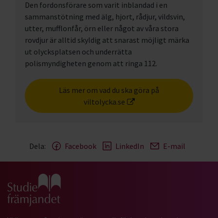
Den fordonsförare som varit inblandad i en
sammanstötning med älg, hjort, rådjur, vildsvin,
utter, mufflonfår, örn eller något av våra stora
rovdjur är alltid skyldig att snarast möjligt märka
ut olycksplatsen och underrätta
polismyndigheten genom att ringa 112.
Läs mer om vad du ska göra på
viltolycka.se
Dela:
Facebook
LinkedIn
E-mail
Gå till studiefrämjandets startsida