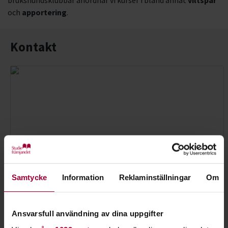
brukshundsklubbar anordnar vi kurser i bland annat
viltspår
och
apportering
.
Kontakt
Samtycke
Information
Reklaminställningar
Om
Ansvarsfull användning av dina uppgifter