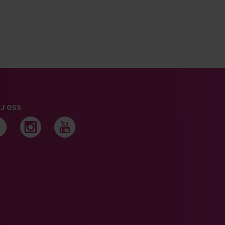
J OSS
Följ oss på facebook
Följ oss på instagram
Följ oss på youtub