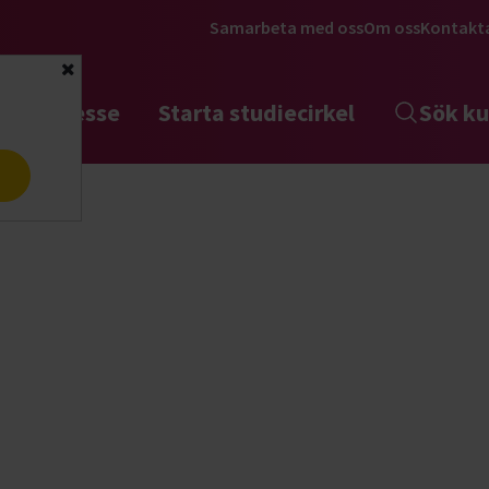
Samarbeta med oss
Om oss
Kontakt
Stäng
tta intresse
Starta studiecirkel
Sök ku
a