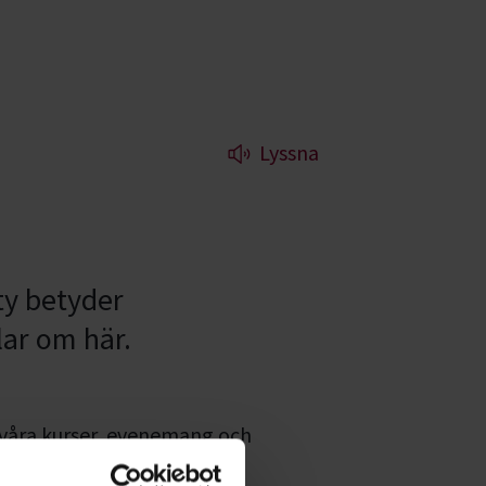
Lyssna
ty betyder
ar om här.
 våra kurser, evenemang och
diecirklar inom
Agility