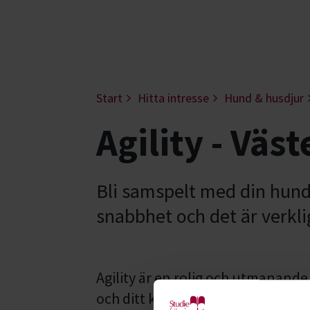
Start
Hitta intresse
Hund & husdjur
Agility - Väs
Bli samspelt med din hun
snabbhet och det är verkl
Agility är en rolig och utmanande
och ditt kroppsspråk styra din hu