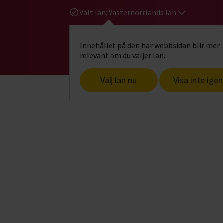
Valt län:
Västernorrlands län
Innehållet på den här webbsidan blir mer
Hi
Gå till studiefrämjandets startsid
relevant om du väljer län.
Välj län nu
Visa inte igen