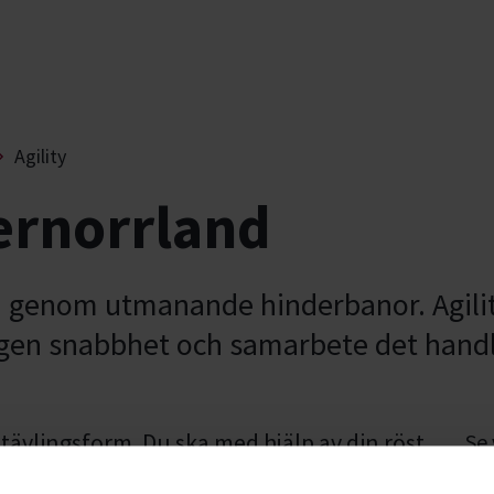
Agility
ternorrland
d genom utmanande hinderbanor. Agili
igen snabbhet och samarbete det handl
 tävlingsform. Du ska med hjälp av din röst
Se
nd runt en bana med 10-20 hinder. Det ska
stu