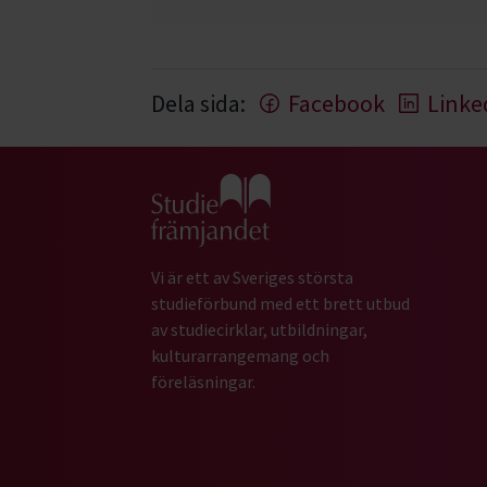
Dela sida:
Facebook
Linke
Gå till studiefrämjandets startsida
Vi är ett av Sveriges största
studieförbund med ett brett utbud
av studiecirklar, utbildningar,
kulturarrangemang och
föreläsningar.