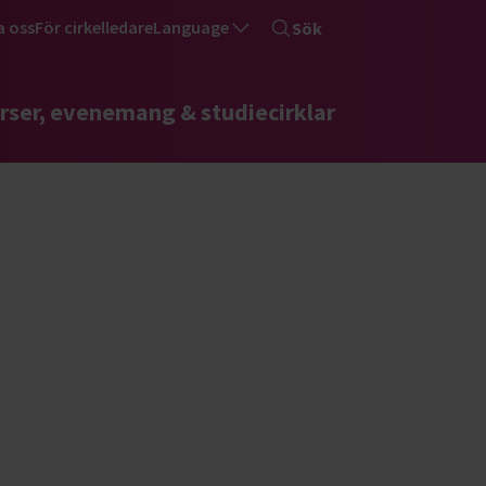
a oss
För cirkelledare
Language
Sök
rser, evenemang & studiecirklar