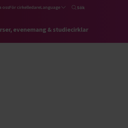
a oss
För cirkelledare
Language
Sök
rser, evenemang & studiecirklar