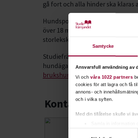
gå fort och alla hinder ska klaras a
Hundsporten agility är öppen för 
över 18 månader får tävla. I Sveri
storleksklasser: x-small, small, m
Samtycke
Studiefrämjandet har agilitykurs
hundägarorganisationer -
Svensk
Ansvarsfull användning av d
brukshundklubben
och
Sveri
Vi och
våra 1022 partners
be
cookies för att lagra och få t
annons- och innehållsmätning
och i vilka syften.
Kontakt
Med din tillåtelse skulle vi äve
Samla in information 
Li
Samtyckesval
Identifiera din enhet 