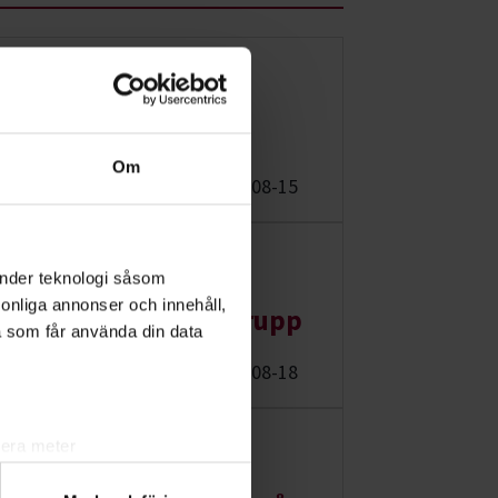
Studiecirkel/kurs:
Agilityläger
Om
Umeå
2026-08-15
Studiecirkel/kurs:
änder teknologi såsom
rsonliga annonser och innehåll,
Agilitygrupp/coachgrupp
a som får använda din data
Umeå
2026-08-18
Distans hela landet:
lera meter
ryck)