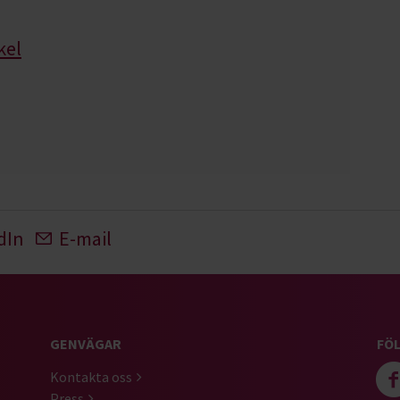
kel
dIn
E-mail
GENVÄGAR
FÖL
Kontakta oss
Press