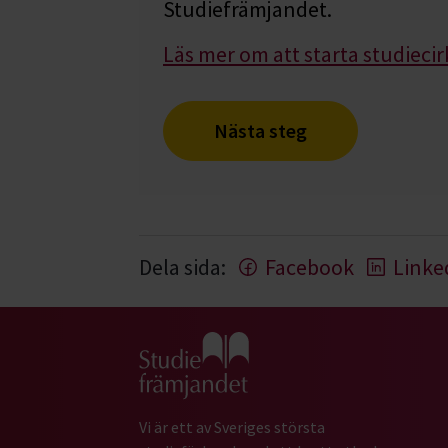
Studiefrämjandet.
Läs mer om att starta studiecir
Nästa steg
Dela sida:
Facebook
Linke
Gå till studiefrämjandets startsida
Vi är ett av Sveriges största