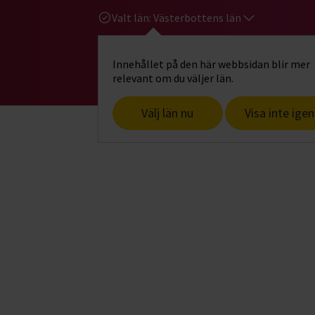
Valt län:
Västerbottens län
Innehållet på den här webbsidan blir mer
Hi
Gå till studiefrämjandets startsid
relevant om du väljer län.
Välj län nu
Visa inte igen