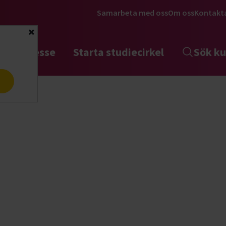
Samarbeta med oss
Om oss
Kontakt
Stäng
tta intresse
Starta studiecirkel
Sök ku
a