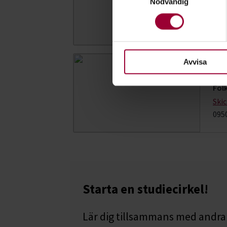
Folk
Nödvändig
Ta reda på mer om hur dina pe
Ski
eller dra tillbaka ditt samtyc
090-
För att du ska få en så bra 
nödvändiga för att webbplats
Avvisa
Ås
Folk
Ski
095
Starta en studiecirkel!
Lär dig tillsammans med andra 