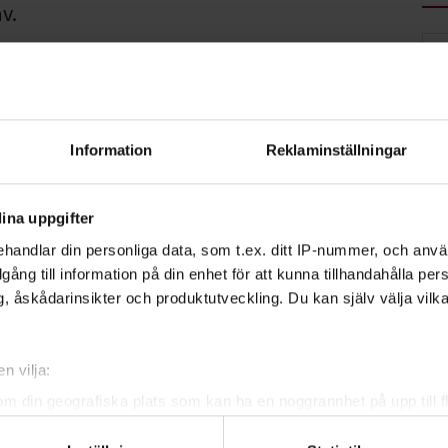
v.
alla hundägare oavsett ålder. Alla hundar
ge tävlar hundarna i fem olika
edium, large och x-large.
Information
Reklaminställningar
er tillsammans med Sveriges största
a Kennelklubben
,
Svenska
ina uppgifter
ges hundungdom
.
handlar din personliga data, som t.ex. ditt IP-nummer, och anv
illgång till information på din enhet för att kunna tillhandahålla pe
, åskådarinsikter och produktutveckling. Du kan själv välja vilk
n vilja:
om din geografiska plats som kan ha en noggrannhet på upp till f
nda Holmström
genom att aktivt skanna den för specifika kännetecken (fingeravt