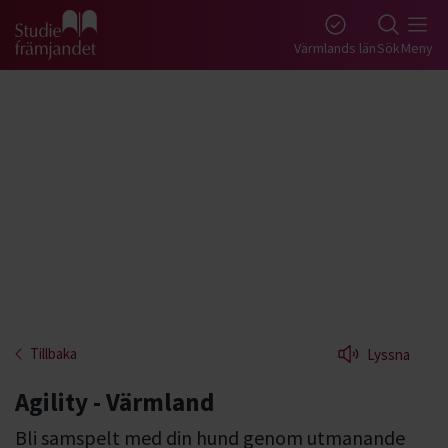
Gå till studiefrämjandets startsida
Värmlands län
Sök
Meny
Tillbaka
Lyssna
Agility - Värmland
Bli samspelt med din hund genom utmanande