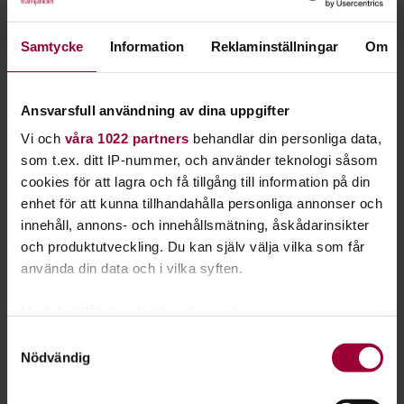
Samtycke
Information
Reklaminställningar
Om
Starta en studiecirkel!
Ansvarsfull användning av dina uppgifter
Lär dig tillsammans med andra genom att starta en
Vi och
våra 1022 partners
behandlar din personliga data,
studiecirkel hos Studiefrämjandet.
som t.ex. ditt IP-nummer, och använder teknologi såsom
cookies för att lagra och få tillgång till information på din
Läs mer om att starta studiecirkel
enhet för att kunna tillhandahålla personliga annonser och
innehåll, annons- och innehållsmätning, åskådarinsikter
och produktutveckling. Du kan själv välja vilka som får
Nästa steg
använda din data och i vilka syften.
Med din tillåtelse skulle vi även vilja:
Samla in information om din geografiska plats
Samtyckesval
Nödvändig
som kan ha en noggrannhet på upp till flera meter
Se våra kurser, evenemang och studiecirklar inom
Identifiera din enhet genom att aktivt skanna den
Agility
för specifika kännetecken (fingeravtryck)