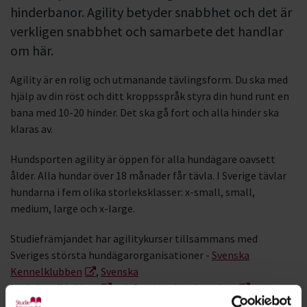
hinderbanor. Agility betyder snabbhet och det är
verkligen snabbhet och samarbete det handlar
om här.
Agility är en rolig och utmanande tävlingsform. Du ska med
hjälp av din röst och ditt kroppsspråk styra din hund runt en
bana med 10-20 hinder. Det ska gå fort och alla hinder ska
klaras av.
Hundsporten agility är öppen för alla hundägare oavsett
ålder. Alla hundar över 18 månader får tävla. I Sverige tävlar
hundarna i fem olika storleksklasser: x-small, small,
medium, large och x-large.
Studiefrämjandet har agilitykurser tillsammans med
Sveriges största hundägarorganisationer -
Svenska
Kennelklubben
,
Svenska
brukshundklubben
och
Sveriges hundungdom
.