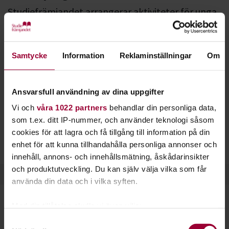
Studiefrämjandet arrangerar aktiviteter för unga
och vuxna med olika funktionsnedsättningar. Vi
utgår från våra profilområden djur, natur, miljö
och kultur.
Samtycke
Information
Reklaminställningar
Om
All vår verksamhet är öppen för alla - nästan. Ibland har vi
särskilda aktiviteter för dig som behöver lite extra stöd, eller
Ansvarsfull användning av dina uppgifter
som vill träffa andra i samma livssituation som du.
Vi och
våra 1022 partners
behandlar din personliga data,
som t.ex. ditt IP-nummer, och använder teknologi såsom
Studiefrämjandets aktiviteter för dig med funktionsvariation
cookies för att lagra och få tillgång till information på din
ser lite olika ut runt om i landet, men ofta handlar det om
enhet för att kunna tillhandahålla personliga annonser och
natur, djur, teater, konst och musik.
innehåll, annons- och innehållsmätning, åskådarinsikter
och produktutveckling. Du kan själv välja vilka som får
använda din data och i vilka syften.
Med din tillåtelse skulle vi även vilja:
Samla in information om din geografiska plats
Samtyckesval
Häng med på Funkis!