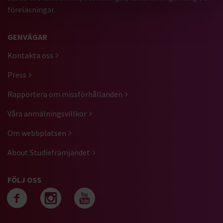
föreläsningar.
GENVÄGAR
Kontakta oss
Press
Rapportera om missförhållanden
Våra anmälningsvillkor
Om webbplatsen
About Studiefrämjandet
FÖLJ OSS
Följ oss på facebook
Följ oss på instagra
Följ oss på yout