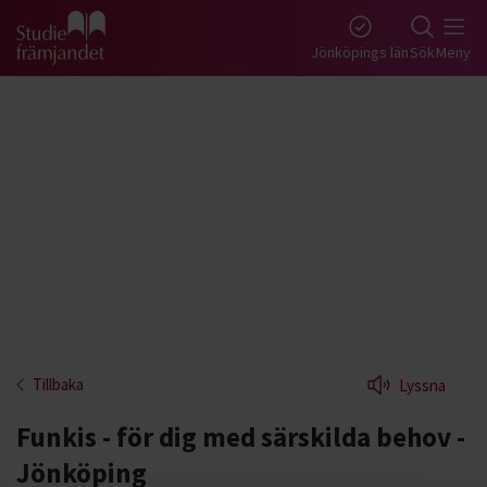
Gå till studiefrämjandets startsida
Jönköpings län
Sök
Meny
Tillbaka
Lyssna
Funkis - för dig med särskilda behov -
Jönköping