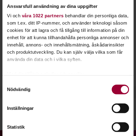
Studiefrämjandet. Varva ned, gå in i dig själv och
Ansvarsfull användning av dina uppgifter
må ännu bättre. En underbar känsla!
Vi och
våra 1022 partners
behandlar din personliga data,
som t.ex. ditt IP-nummer, och använder teknologi såsom
Hos oss kan du lära dig
meditation
,
yoga
,
taiji-chen
och
cookies för att lagra och få tillgång till information på din
qigong
. Alla dessa aktiviteter hjälper dig att må ännu bättre
enhet för att kunna tillhandahålla personliga annonser och
och minskar din stress.
innehåll, annons- och innehållsmätning, åskådarinsikter
och produktutveckling. Du kan själv välja vilka som får
Varför inte lägga 10-30 minuter varje dag på att sluta dina
använda din data och i vilka syften.
ögon, gå in i dig själva och stäng ute allt annat för en stund?
Meditation ger dig lugn, fokus och energi i en stressig vardag.
Med din tillåtelse skulle vi även vilja:
Samla in information om din geografiska plats
Samtyckesval
Nödvändig
som kan ha en noggrannhet på upp till flera meter
Identifiera din enhet genom att aktivt skanna den
för specifika kännetecken (fingeravtryck)
Inställningar
Ta reda på mer om hur dina personliga uppgifter
behandlas och ställ in dina preferenser i
detaljsektionen
.
Dela:
Facebook
LinkedIn
E-mail
Statistik
Du kan ändra eller dra tillbaka ditt samtycke när som
helst från cookie-förklaringen.