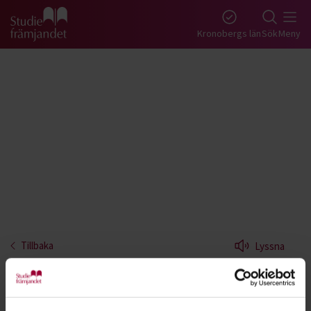
Gå till studiefrämjandets startsida
Kronobergs län
Sök
Meny
Tillbaka
Lyssna
Hjärt- och lungräddning - Kronoberg
Lär dig första hjälpen vid hjärtstopp. Alla kan lära