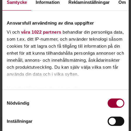
Samtycke
Information
Reklaminställningar
Om
sig bröstkompressioner och mun-mot-mun-
metoden. Det kan vara du som räddar nästa liv.
Ansvarsfull användning av dina uppgifter
Målet med hjärt- och lungräddningen är att hålla igång
Vi och
våra 1022 partners
behandlar din personliga data,
hjärtat tills ambulansen kommer. Det gäller att växla
som t.ex. ditt IP-nummer, och använder teknologi såsom
mellan bröstkompressioner och inblåsningar - att både få
cookies för att lagra och få tillgång till information på din
igång hjärtat och att syresätta blodet.
enhet för att kunna tillhandahålla personliga annonser och
Om någon drabbas av akut hjärtstopp handlar det om att
innehåll, annons- och innehållsmätning, åskådarinsikter
agera snabbt. Varje minut är viktig och det gäller att veta vad
och produktutveckling. Du kan själv välja vilka som får
man ska göra. Hjärt- och lungräddning är därför något som
använda din data och i vilka syften.
alla har stor nytta av att kunna.
Med din tillåtelse skulle vi även vilja:
Vill du
starta en studiecirkel
är det lätt gjort. Hjärt- och
Samla in information om din geografiska plats
Samtyckesval
lungräddning utan utrustning går snabbt att lära sig. Ibland
Nödvändig
som kan ha en noggrannhet på upp till flera meter
kan några timmar räcka.
Identifiera din enhet genom att aktivt skanna den
för specifika kännetecken (fingeravtryck)
Inställningar
Ta reda på mer om hur dina personliga uppgifter