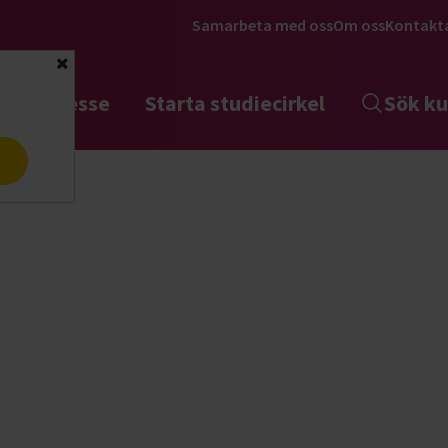
Samarbeta med oss
Om oss
Kontakt
Stäng
tta intresse
Starta studiecirkel
Sök ku
a