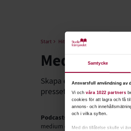
Start
Hitta intresse
Film & foto
M
Media - Väst
Samtycke
Skapa en egen podcast och
Ansvarsfull användning av d
pressetik och hur du mark
Vi och
våra 1022 partners
be
cookies för att lagra och få t
annons- och innehållsmätning
och i vilka syften.
Podcasts
, eller poddradio, har bl
medium de senaste tio åren. Idag
Med din tillåtelse skulle vi äve