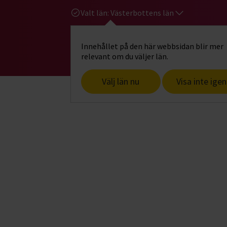
Valt län:
Västerbottens län
Innehållet på den här webbsidan blir mer
Hi
Gå till studiefrämjandets startsid
relevant om du väljer län.
Välj län nu
Visa inte igen