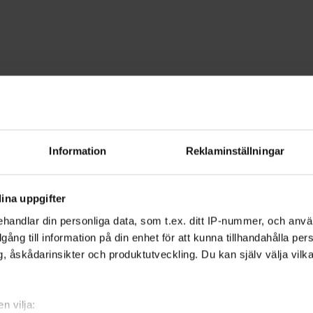
edia
erbotten
Information
Reklaminställningar
 bli bättre på multimedia. Lär dig oc
ina uppgifter
nadsför ditt multimediaprojekt.
handlar din personliga data, som t.ex. ditt IP-nummer, och anv
illgång till information på din enhet för att kunna tillhandahålla pe
, åskådarinsikter och produktutveckling. Du kan själv välja vilk
ivit ett allt vanligare och mer populärt
 kan nästan vem som helst starta en
n vilja: