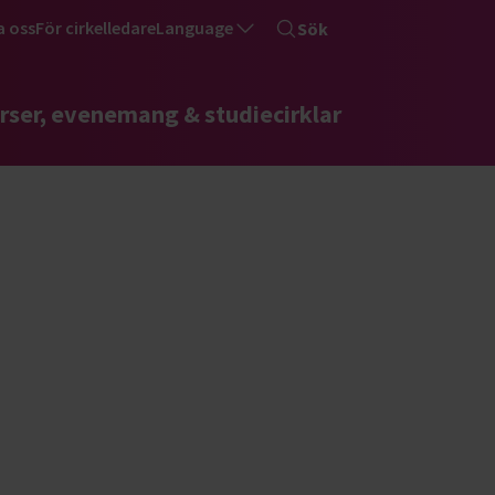
a oss
För cirkelledare
Language
Sök
rser, evenemang & studiecirklar