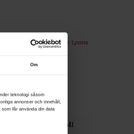
Lyssna
Om
kså mer om
änder teknologi såsom
rsonliga annonser och innehåll,
a som får använda din data
Starta en studiecirkel!