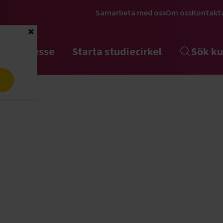
Samarbeta med oss
Om oss
Kontakt
Stäng
tta intresse
Starta studiecirkel
Sök ku
a