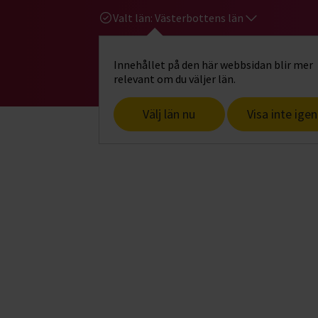
Valt län:
Västerbottens län
Innehållet på den här webbsidan blir mer
Hi
Gå till studiefrämjandets startsid
relevant om du väljer län.
Välj län nu
Visa inte igen