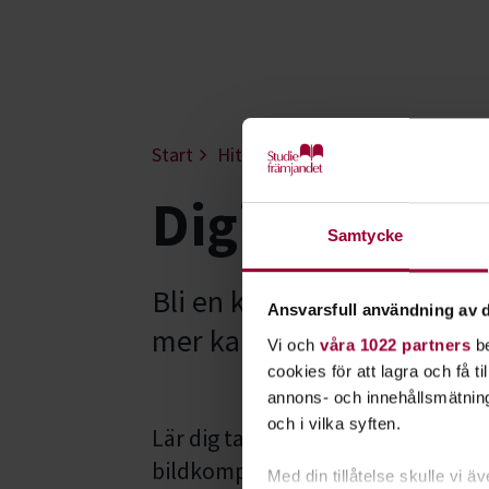
Start
Hitta intresse
Film & foto
F
Digitalt foto
Samtycke
Bli en kreativ, kunnig och
Ansvarsfull användning av d
mer kan du utveckla dina bi
Vi och
våra 1022 partners
be
cookies för att lagra och få t
annons- och innehållsmätning
och i vilka syften.
Lär dig ta bra porträtt och miljöbil
bildkomposition, färglära, vitbal
Med din tillåtelse skulle vi äve