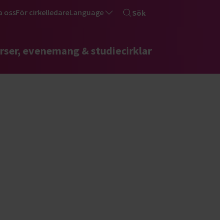
a oss
För cirkelledare
Language
Sök
rser, evenemang & studiecirklar