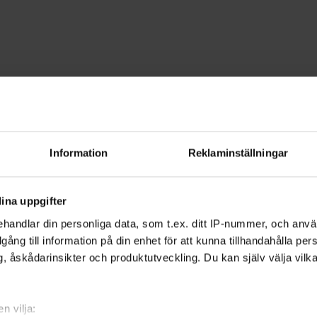
oto
 - Västerbotten
Information
Reklaminställningar
 skarpsynt fotograf. Ju mer du kan om f
ina uppgifter
lder och låta kreativiteten flöda.
handlar din personliga data, som t.ex. ditt IP-nummer, och anv
illgång till information på din enhet för att kunna tillhandahålla pe
, åskådarinsikter och produktutveckling. Du kan själv välja vilk
der. Vi hjälper dig få koll på
ansering och skärpedjup. Du lär dig också
n vilja: