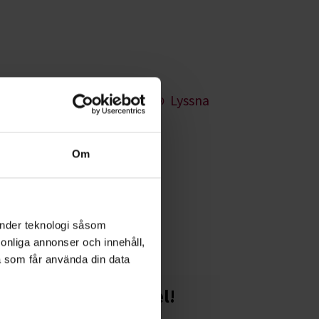
Lyssna
Om
otografi, desto
änder teknologi såsom
rsonliga annonser och innehåll,
a som får använda din data
Starta en studiecirkel!