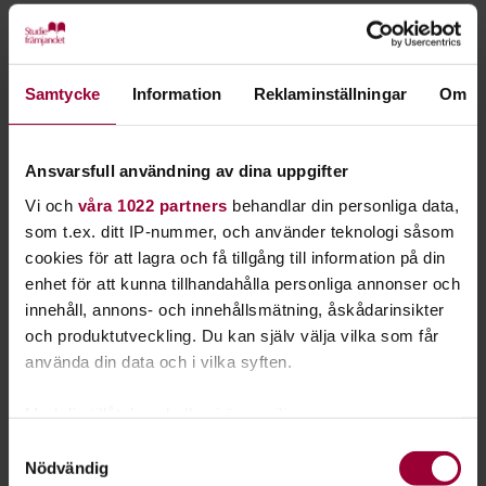
Starta en studiecirkel!
Lär dig tillsammans med andra genom att starta en
Samtycke
Information
Reklaminställningar
Om
studiecirkel hos Studiefrämjandet.
Ansvarsfull användning av dina uppgifter
Läs mer om att starta studiecirkel
Vi och
våra 1022 partners
behandlar din personliga data,
som t.ex. ditt IP-nummer, och använder teknologi såsom
Nästa steg
cookies för att lagra och få tillgång till information på din
enhet för att kunna tillhandahålla personliga annonser och
innehåll, annons- och innehållsmätning, åskådarinsikter
och produktutveckling. Du kan själv välja vilka som får
använda din data och i vilka syften.
Se våra kurser, evenemang och studiecirklar inom
Med din tillåtelse skulle vi även vilja:
Foto
Samla in information om din geografiska plats
Samtyckesval
Nödvändig
som kan ha en noggrannhet på upp till flera meter