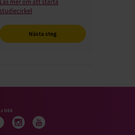
Läs mer om att starta
studiecirkel
Nästa steg
J OSS
Följ oss på facebook
Följ oss på instagram
Följ oss på youtub