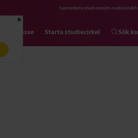
Samarbeta med oss
Om oss
Kontakt
Stäng
tta intresse
Starta studiecirkel
Sök ku
a