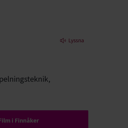
Lyssna
pelningsteknik,
Film i Finnåker