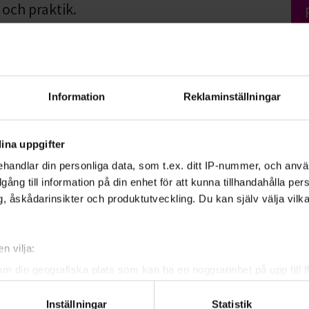
 och praktik.
ion, distribution och konsumtion gör idag
 Men ju mer kunskap du har, desto bättre
tionerna.
Information
Reklaminställningar
ina uppgifter
handlar din personliga data, som t.ex. ditt IP-nummer, och anv
illgång till information på din enhet för att kunna tillhandahålla pe
, åskådarinsikter och produktutveckling. Du kan själv välja vilk
cilia Björkman
ksamhetsutvecklare
cka e-post
n vilja:
0-76 50 26
Läs mer
om din geografiska plats som kan ha en noggrannhet på upp till f
genom att aktivt skanna den för specifika kännetecken (fingeravt
Inställningar
Statistik