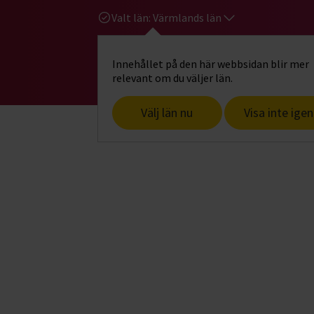
Valt län:
Värmlands län
Innehållet på den här webbsidan blir mer
Hi
Gå till studiefrämjandets startsid
relevant om du väljer län.
Välj län nu
Visa inte igen