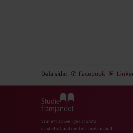
Dela sida:
Facebook
Linke
Gå till studiefrämjandets startsida
Vi är ett av Sveriges största
studieförbund med ett brett utbud