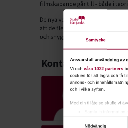
filmskapande går till - både i teori
De nya verktygen för filmprodukt
att de flesta kan producera film.
och snyggare blir givetvis produk
Samtycke
Kontakt
Ansvarsfull användning av d
Vi och
våra 1022 partners
be
cookies för att lagra och få t
annons- och innehållsmätning
Ce
och i vilka syften.
Ver
Ski
Med din tillåtelse skulle vi äve
056
Samla in information 
Samtyckesval
Identifiera din enhet 
Nödvändig