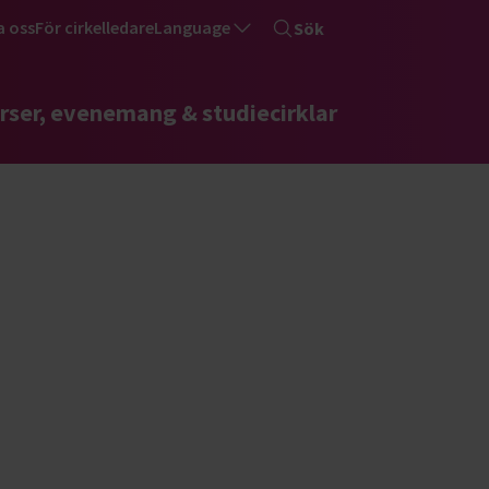
a oss
För cirkelledare
Language
Sök
rser, evenemang & studiecirklar