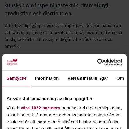
kunskap om inspelningsteknik, dramaturgi,
produktion och distribution.
Vi hjälper dig igång med ditt filmprojekt. Det kan handla om
att låna utrustning eller lokaler eller få tips om material. Vi
lär dig också hur filmskapande går till - både i teori och
praktik.
De nya verktygen för filmproduktion, distribution och
konsumtion gör idag att de flesta kan producera film. Men ju
mer kunskap du har, desto bättre och snyggare blir givetvis
Samtycke
Information
Reklaminställningar
Om
produktionerna.
Ansvarsfull användning av dina uppgifter
Vi och
våra 1022 partners
behandlar din personliga data,
som t.ex. ditt IP-nummer, och använder teknologi såsom
cookies för att lagra och få tillgång till information på din
Film i Finnåker
enhet för att kunna tillhandahålla personliga annonser och