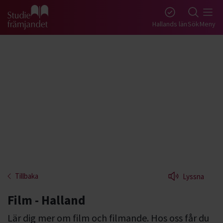
Gå till studiefrämjandets startsida
Hallands län
Sök
Meny
Tillbaka
Lyssna
Film - Halland
Lär dig mer om film och filmande. Hos oss får du