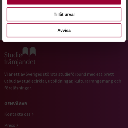
Läs om Alexej i tidningen Cirkeln
Tillåt urval
Dela:
Facebook
LinkedIn
E-mail
Avvisa
Gå till studiefrämjandets startsida
Vi är ett av Sveriges största studieförbund med ett brett
utbud av studiecirklar, utbildningar, kulturarrangemang och
föreläsningar.
GENVÄGAR
Kontakta oss
Press