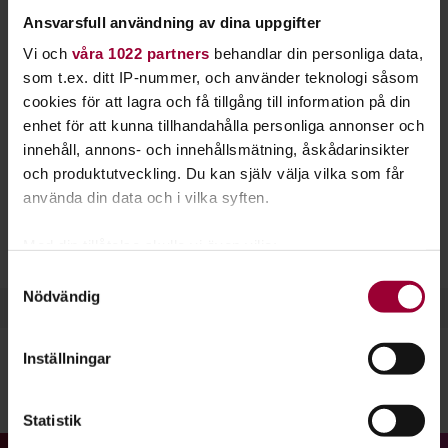
feedback. Hos oss kan du arrangera en film- eller
Ansvarsfull användning av dina uppgifter
bildvisning eller vara publik på våra befintliga
Vi och
våra 1022 partners
behandlar din personliga data,
evenemang.
som t.ex. ditt IP-nummer, och använder teknologi såsom
cookies för att lagra och få tillgång till information på din
Har du fotograferat något som du vill visa för andra? Kanske
enhet för att kunna tillhandahålla personliga annonser och
har du sett eller gjort en film som du vill att flera ska se och
innehåll, annons- och innehållsmätning, åskådarinsikter
diskutera? Välkommen till oss och arrangera en visning!
och produktutveckling. Du kan själv välja vilka som får
använda din data och i vilka syften.
Hos oss kan du också starta en
filmstudiecirkel
ihop med
andra. Varför inte starta en
filmklubb
där ni lär er mer om
Med din tillåtelse skulle vi även vilja:
filmhistoria, berättelseteknik och mycket annat?
Samla in information om din geografiska plats
Samtyckesval
Nödvändig
som kan ha en noggrannhet på upp till flera meter
Identifiera din enhet genom att aktivt skanna den
för specifika kännetecken (fingeravtryck)
Inställningar
Ta reda på mer om hur dina personliga uppgifter
behandlas och ställ in dina preferenser i
detaljsektionen
.
Dela:
Facebook
LinkedIn
E-mail
Statistik
Du kan ändra eller dra tillbaka ditt samtycke när som
helst från cookie-förklaringen.