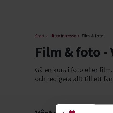
Start
Hitta intresse
Film & foto
Film & foto -
Gå en kurs i foto eller film
och redigera allt till ett fa