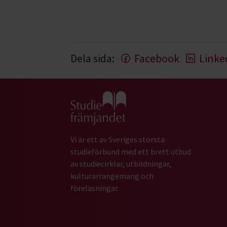
Dela sida:
Facebook
Linke
Gå till studiefrämjandets startsida
Vi är ett av Sveriges största
studieförbund med ett brett utbud
av studiecirklar, utbildningar,
kulturarrangemang och
föreläsningar.