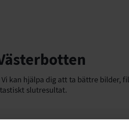
 Västerbotten
. Vi kan hjälpa dig att ta bättre bilder
ntastiskt slutresultat.