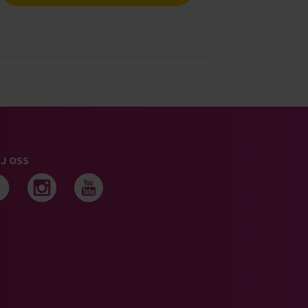
J OSS
Följ oss på facebook
Följ oss på instagram
Följ oss på youtub