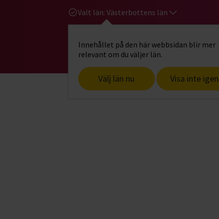
Valt län:
Västerbottens län
Innehållet på den här webbsidan blir mer
Hi
Gå till studiefrämjandets startsid
relevant om du väljer län.
Välj län nu
Visa inte igen