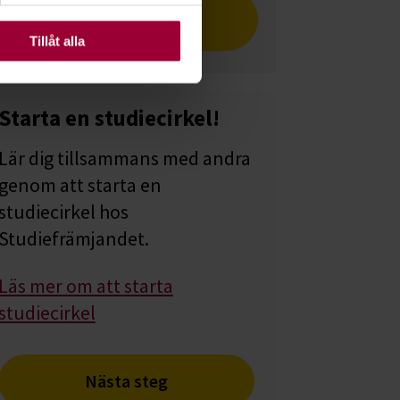
Läs artikeln i vår tidning
ats. Vissa kakor är
Cirkeln
Tillåt alla
Starta en studiecirkel!
Lär dig tillsammans med andra
genom att starta en
studiecirkel hos
Studiefrämjandet.
Läs mer om att starta
studiecirkel
Nästa steg