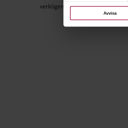
För att du ska få en så bra 
verkligen gått bra för honom.
nödvändiga för att webbplats
Avvisa