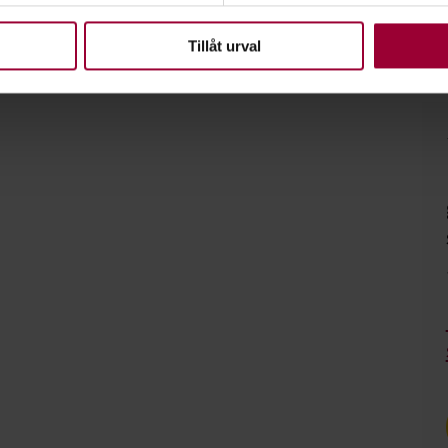
upplevelse som möjligt använder vi kakor (cookies) på vår webbpl
en ska fungera. Andra är valbara.
Tillåt urval