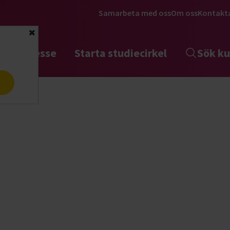
Samarbeta med oss
Om oss
Kontakt
Stäng
tta intresse
Starta studiecirkel
Sök ku
a