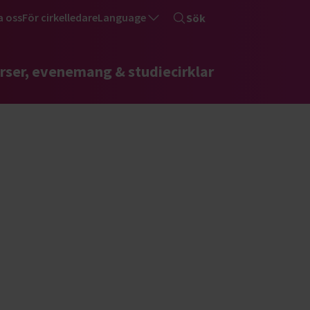
a oss
För cirkelledare
Language
Sök
rser, evenemang & studiecirklar