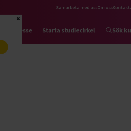
Samarbeta med oss
Om oss
Kontakt
Stäng
tta intresse
Starta studiecirkel
Sök ku
a