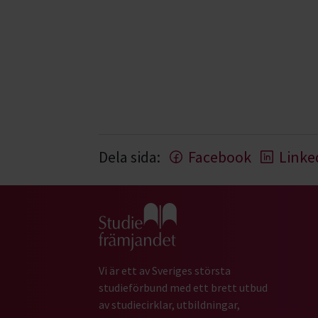
Dela sida:
Facebook
Linke
Gå till studiefrämjandets startsida
Vi är ett av Sveriges största
studieförbund med ett brett utbud
av studiecirklar, utbildningar,