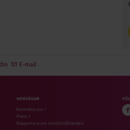
dIn
E-mail
GENVÄGAR
FÖL
Kontakta oss
Press
Rapportera om missförhållanden