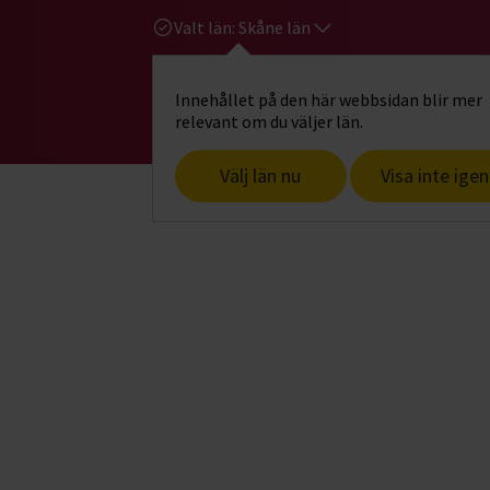
Valt län:
Skåne län
Innehållet på den här webbsidan blir mer
Hi
Gå till studiefrämjandets startsid
relevant om du väljer län.
Välj län nu
Visa inte igen