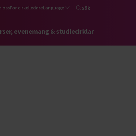
a oss
För cirkelledare
Language
Sök
rser, evenemang & studiecirklar