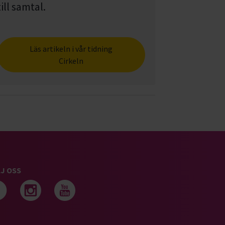
till samtal.
Läs artikeln i vår tidning
Cirkeln
J OSS
Följ oss på facebook
Följ oss på instagram
Följ oss på youtub