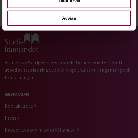
Tillåt urval
Dela:
Facebook
LinkedIn
E-mail
Avvisa
Gå till studiefrämjandets startsida
Vi är ett av Sveriges största studieförbund med ett brett
utbud av studiecirklar, utbildningar, kulturarrangemang och
föreläsningar.
GENVÄGAR
Kontakta oss
Press
Rapportera om missförhållanden