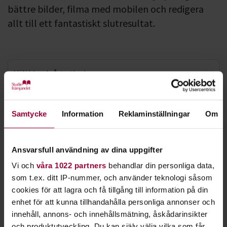
bättre bilder, filma med mobilen och redigera
allt till ett fantastiskt slutresultat.
Välj bland vårt utbud
Bild- & filmvisningar
Kanske älskar du att fotografera under semestern? Eller vill
Samtycke
Information
Reklaminställningar
Om
du bli bättre på att filma med mobilen för att lägga ut på
Film
sociala medier? Kanske planerar du rentav för ett
Foto
långfilmsprojekt?
Ansvarsfull användning av dina uppgifter
Oavsett om du är nybörjare eller har fotograferat i många år
Vi och
våra 1022 partners
behandlar din personliga data,
finns vi till för dig. Du kan lära dig mer om foto, film eller
som t.ex. ditt IP-nummer, och använder teknologi såsom
media, men också få hjälp med att arrangera bild- och
cookies för att lagra och få tillgång till information på din
filmvisningar.
enhet för att kunna tillhandahålla personliga annonser och
innehåll, annons- och innehållsmätning, åskådarinsikter
Som ett exempel började regissören Josef Fares sin bana hos
och produktutveckling. Du kan själv välja vilka som får