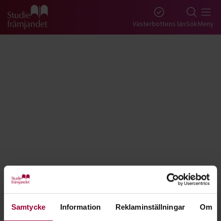
Gå till studiefrämjandets startsida
Västerbottens län
Sök
Meny
Tillbaka
Lyssna
Upptäck Sverige - Västerbotten
Samtycke
Information
Reklaminställningar
Om
Hitta historierna om platsen där du bor, eller