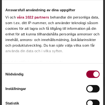
landskapet där du föddes. Hos Studiefrämjandet
kan du upptäcka Sverige.
Ansvarsfull användning av dina uppgifter
Vi och
våra 1022 partners
behandlar din personliga data,
Varför finns egentligen ditt hus, din gata eller din stad? Och
som t.ex. ditt IP-nummer, och använder teknologi såsom
vilka har bott där tidigare? Starta en studiecirkel ihop med
cookies för att lagra och få tillgång till information på din
dina grannar och lär er mer om platsen ni bor på.
enhet för att kunna tillhandahålla personliga annonser och
innehåll, annons- och innehållsmätning, åskådarinsikter
Vill du berätta för andra om dina upptäckter hjälper vi dig att
och produktutveckling. Du kan själv välja vilka som får
anordna en
föreläsning
. Det finns så många berättelser
använda din data och i vilka syften.
värda att sprida och så mycket spännande historia att dela
med sig av.
Med din tillåtelse skulle vi även vilja:
Samla in information om din geografiska plats
Samtyckesval
Nödvändig
som kan ha en noggrannhet på upp till flera meter
Identifiera din enhet genom att aktivt skanna den
för specifika kännetecken (fingeravtryck)
Inställningar
Ta reda på mer om hur dina personliga uppgifter
behandlas och ställ in dina preferenser i
detaljsektionen
.
Dela:
Facebook
LinkedIn
E-mail
Statistik
Du kan ändra eller dra tillbaka ditt samtycke när som