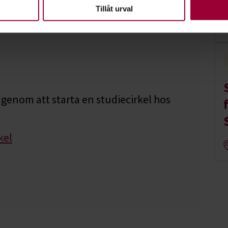
en ska fungera. Andra är valbara.
Tillåt urval
genom att starta en studiecirkel hos
kel