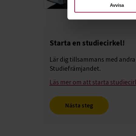
nödvändiga för att webbplats
Avvisa
Starta en studiecirkel!
Lär dig tillsammans med andra 
Studiefrämjandet.
Läs mer om att starta studiecir
Nästa steg