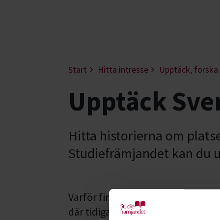
Start
Hitta intresse
Upptäck, forska
Upptäck Sver
Hitta historierna om plats
Studiefrämjandet kan du u
Varför finns egentligen ditt hus, d
där tidigare? Starta en studiecir