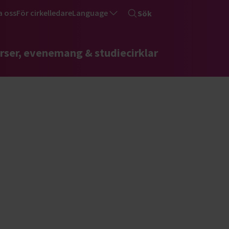
a oss
För cirkelledare
Language
Sök
rser, evenemang & studiecirklar