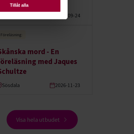
guide
Tillåt alla
Kristianstad
2026-09-24
Föreläsning:
Skånska mord - En
föreläsning med Jaques
Schultze
Sösdala
2026-11-23
Visa hela utbudet