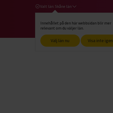
Valt län:
Skåne län
Innehållet på den här webbsidan blir mer
Hi
Gå till studiefrämjandets startsid
relevant om du väljer län.
Välj län nu
Visa inte igen