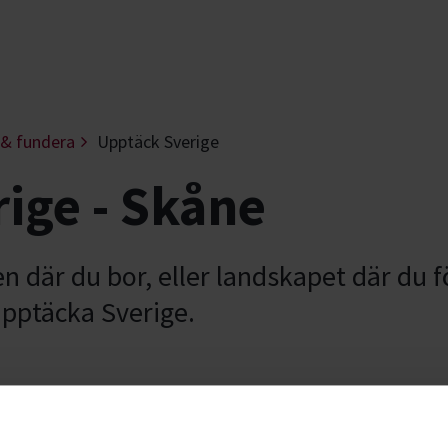
 & fundera
Upptäck Sverige
ige - Skåne
en där du bor, eller landskapet där du 
pptäcka Sverige.
in gata eller din stad? Och vilka har bott
Se
kel ihop med dina grannar och lär er mer om
stu