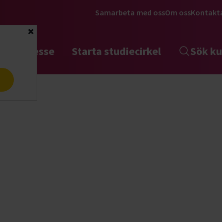
Samarbeta med oss
Om oss
Kontakt
Stäng
tta intresse
Starta studiecirkel
Sök ku
a