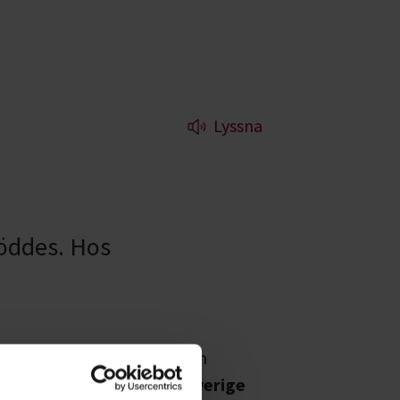
Lyssna
föddes. Hos
 våra kurser, evenemang och
diecirklar inom
Upptäck Sverige