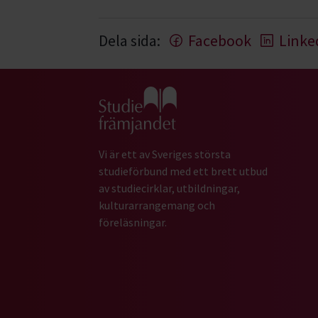
Dela sida:
Facebook
Linke
Gå till studiefrämjandets startsida
Vi är ett av Sveriges största
studieförbund med ett brett utbud
av studiecirklar, utbildningar,
kulturarrangemang och
föreläsningar.