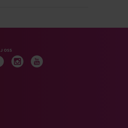
J OSS
Följ oss på facebook
Följ oss på instagram
Följ oss på youtub