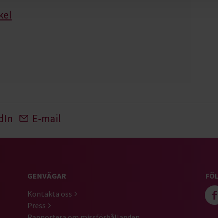
kel
dIn
E-mail
GENVÄGAR
FÖL
Kontakta oss
Press
Rapportera om missförhållanden