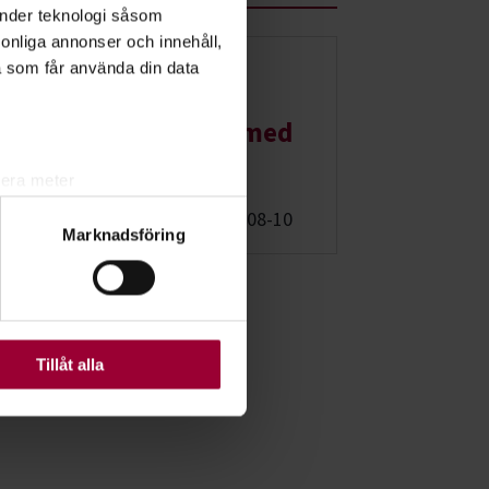
änder teknologi såsom
rsonliga annonser och innehåll,
a som får använda din data
Föreläsning:
Cykla med oss längs med
Kattegattleden
lera meter
ryck)
Ljungby
2026-08-10
Marknadsföring
ljsektionen
. Du kan ändra
ats. Vissa kakor är
Tillåt alla