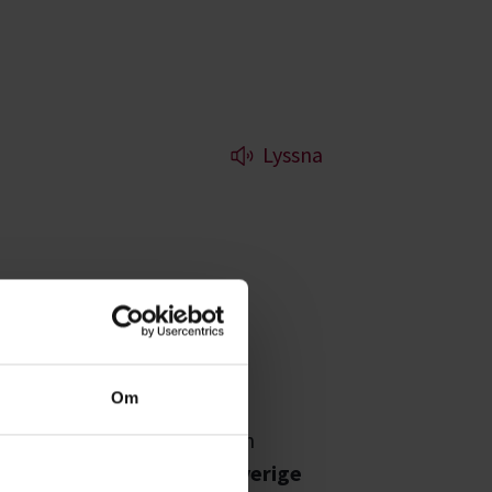
Lyssna
föddes. Hos
Om
 våra kurser, evenemang och
diecirklar inom
Upptäck Sverige