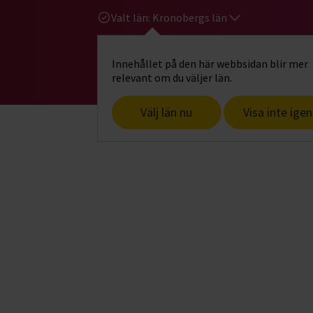
Valt län:
Kronobergs län
Innehållet på den här webbsidan blir mer
Hi
Gå till studiefrämjandets startsid
relevant om du väljer län.
Välj län nu
Visa inte igen