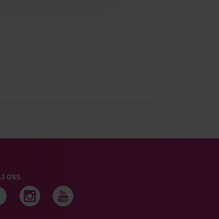
J OSS
Följ oss på facebook
Följ oss på instagram
Följ oss på youtub