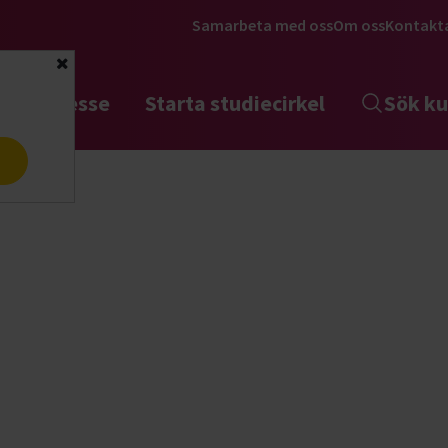
Samarbeta med oss
Om oss
Kontakt
Stäng
tta intresse
Starta studiecirkel
Sök ku
a