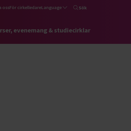
a oss
För cirkelledare
Language
Sök
rser, evenemang & studiecirklar