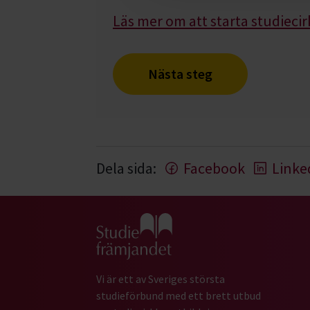
Läs mer om att starta studiecir
Nästa steg
Dela sida:
Facebook
Linke
Gå till studiefrämjandets startsida
Vi är ett av Sveriges största
studieförbund med ett brett utbud