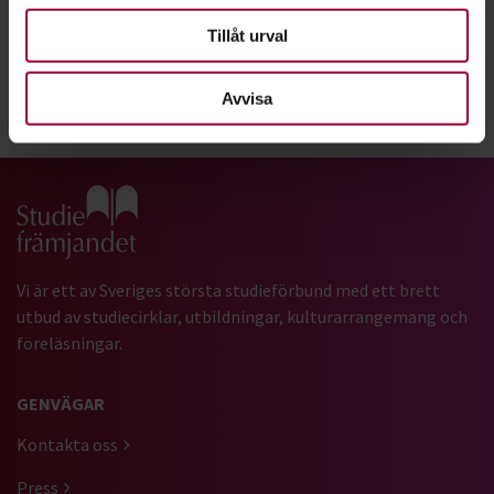
folkbildare
Tillåt urval
Avvisa
Dela:
Facebook
LinkedIn
E-mail
Gå till studiefrämjandets startsida
Vi är ett av Sveriges största studieförbund med ett brett
utbud av studiecirklar, utbildningar, kulturarrangemang och
föreläsningar.
GENVÄGAR
Kontakta oss
Press