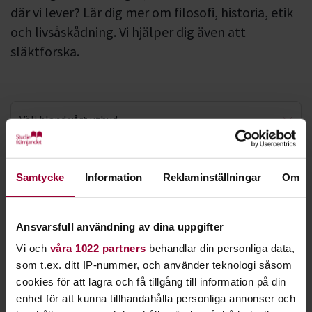
där vi lever? Lär dig mer om filosofi, historia, etik
och livsåskådning. Vi hjälper dig även att
släktforska.
Välj bland vårt utbud
Släktforskning
Hos Studiefrämjandet kan du upptäcka Sverige. Alla hus,
Samtycke
Information
Reklaminställningar
Om
gator och städer har sin historia att berätta. Du kan också
Upptäck Sverige
lära dig mer om arkeologi, mytologi, seder och bruk.
Ansvarsfull användning av dina uppgifter
Du kan också lära dig mer om släktforskning och upptäcka
din släkt och hembygd. Vet du vem som var din farfars farfars
Vi och
våra 1022 partners
behandlar din personliga data,
far?
som t.ex. ditt IP-nummer, och använder teknologi såsom
cookies för att lagra och få tillgång till information på din
Hos oss hittar du intressanta föreläsningar om livets små
enhet för att kunna tillhandahålla personliga annonser och
och stora frågor. De kan handla om hur vi levt och hur vi lever