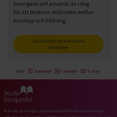
bevingade ord används än i dag
för att beskriva skillnaden mellan
kunskap och bildning.
Läs om Ellen och andra stora
folkbildare
Dela:
Facebook
LinkedIn
E-mail
Gå till studiefrämjandets startsida
Vi är ett av Sveriges största studieförbund med ett brett
utbud av studiecirklar, utbildningar, kulturarrangemang och