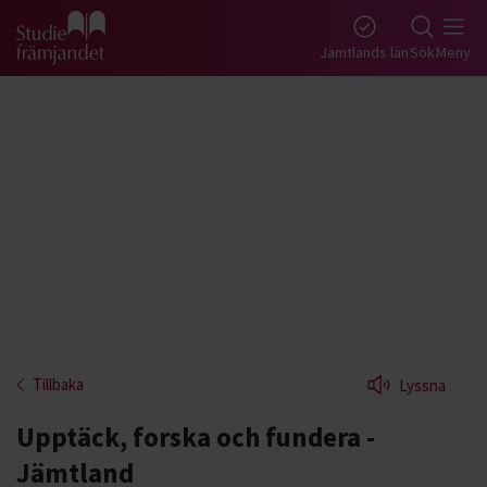
Gå till studiefrämjandets startsida
Jämtlands län
Sök
Meny
Tillbaka
Lyssna
Upptäck, forska och fundera -
Jämtland