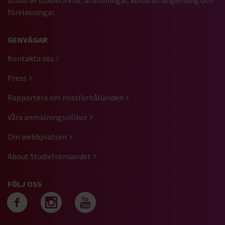
föreläsningar.
GENVÄGAR
Kontakta oss
Press
Rapportera om missförhållanden
Våra anmälningsvillkor
Om webbplatsen
About Studiefrämjandet
FÖLJ OSS
Följ oss på facebook
Följ oss på instagra
Följ oss på yout