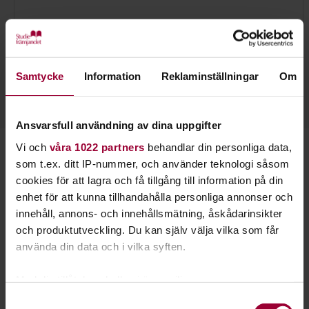
Sara Eriksson
Folkbildningsutvecklare Natur, Miljö & Kultur
Skicka e-post
Samtycke
Information
Reklaminställningar
Om
070-883 16 42
Läs mer
Ansvarsfull användning av dina uppgifter
Vi och
våra 1022 partners
behandlar din personliga data,
Starta en studiecirkel!
som t.ex. ditt IP-nummer, och använder teknologi såsom
cookies för att lagra och få tillgång till information på din
Lär dig tillsammans med andra genom att starta en
enhet för att kunna tillhandahålla personliga annonser och
studiecirkel hos Studiefrämjandet.
innehåll, annons- och innehållsmätning, åskådarinsikter
och produktutveckling. Du kan själv välja vilka som får
använda din data och i vilka syften.
Läs mer om att starta studiecirkel
Med din tillåtelse skulle vi även vilja:
Nästa steg
Samla in information om din geografiska plats
Samtyckesval