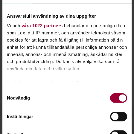
Här samlar vi utbildningar inom
föreningskunskap och ledarutveckling för dig
Ansvarsfull användning av dina uppgifter
som är cirkelledare hos Studiefrämjandet, eller
Vi och
våra 1022 partners
behandlar din personliga data,
som tillhör en nationell eller lokal medlems-
som t.ex. ditt IP-nummer, och använder teknologi såsom
eller samarbetsorganisation.
cookies för att lagra och få tillgång till information på din
enhet för att kunna tillhandahålla personliga annonser och
Utbildningarna genomförs på distans och välkomnar
innehåll, annons- och innehållsmätning, åskådarinsikter
deltagare från hela landet, oavsett var du samverkar med
och produktutveckling. Du kan själv välja vilka som får
Studiefrämjandet.
använda din data och i vilka syften.
Med din tillåtelse skulle vi även vilja:
Samla in information om din geografiska plats
Se alla nationella utbildningar
Samtyckesval
Nödvändig
som kan ha en noggrannhet på upp till flera meter
Identifiera din enhet genom att aktivt skanna den
för specifika kännetecken (fingeravtryck)
Inställningar
Ta reda på mer om hur dina personliga uppgifter
behandlas och ställ in dina preferenser i
detaljsektionen
.