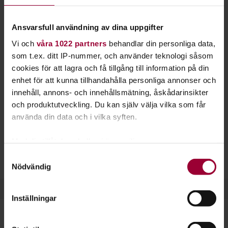
Här samlar vi utbildningar inom
föreningskunskap och ledarutveckling för dig
Ansvarsfull användning av dina uppgifter
som är cirkelledare hos Studiefrämjandet, eller
Vi och
våra 1022 partners
behandlar din personliga data,
som tillhör en nationell eller lokal medlems-
som t.ex. ditt IP-nummer, och använder teknologi såsom
eller samarbetsorganisation.
cookies för att lagra och få tillgång till information på din
enhet för att kunna tillhandahålla personliga annonser och
Utbildningarna genomförs på distans och välkomnar
innehåll, annons- och innehållsmätning, åskådarinsikter
deltagare från hela landet, oavsett var du samverkar med
och produktutveckling. Du kan själv välja vilka som får
Studiefrämjandet.
använda din data och i vilka syften.
Med din tillåtelse skulle vi även vilja:
Samla in information om din geografiska plats
Se alla nationella utbildningar
Samtyckesval
Nödvändig
som kan ha en noggrannhet på upp till flera meter
Identifiera din enhet genom att aktivt skanna den
för specifika kännetecken (fingeravtryck)
Inställningar
Ta reda på mer om hur dina personliga uppgifter
behandlas och ställ in dina preferenser i
detaljsektionen
.