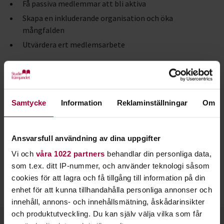
Få passiva medlemmar att bli aktiva
Skapa en inkluderande organisation och öka
mångfalden
Utvärdera ert medlemsarbete
Utifrån boken har Studiefrämjandet tagit fram en studieplan
för föreningar så att det blir lätt att starta en studiecirkel
och påbörja utvecklingen av föreningen.
Läs mer om
Samtycke
Information
Reklaminställningar
Om
studieplanen här!
Medlemsmodellen finns på svenska, engelska och norska.
Ansvarsfull användning av dina uppgifter
Den svenska versionen är även tillgänglig som talbok och i
Vi och
våra 1022 partners
behandlar din personliga data,
punktskrift.
som t.ex. ditt IP-nummer, och använder teknologi såsom
Läs mer om boken på Trinambai förlag.
cookies för att lagra och få tillgång till information på din
enhet för att kunna tillhandahålla personliga annonser och
Studiehandledningen är skriven på svenska.
innehåll, annons- och innehållsmätning, åskådarinsikter
och produktutveckling. Du kan själv välja vilka som får