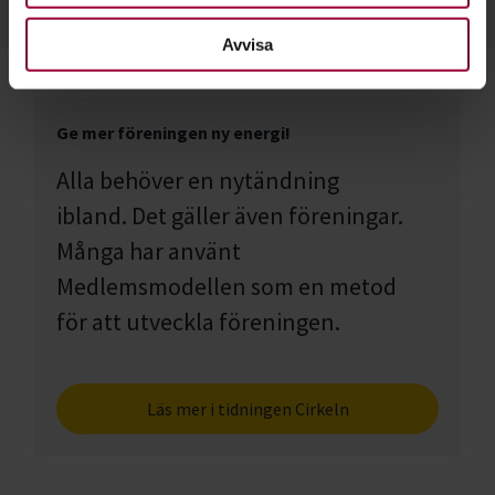
Avvisa
Ge mer föreningen ny energi!
Alla behöver en nytändning
ibland. Det gäller även föreningar.
Många har använt
Medlemsmodellen som en metod
för att utveckla föreningen.
Läs mer i tidningen Cirkeln