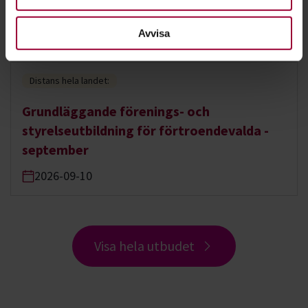
Sociala medier för föreningar
Avvisa
2026-09-08
Distans hela landet:
Grundläggande förenings- och
styrelseutbildning för förtroendevalda -
september
2026-09-10
Visa hela utbudet