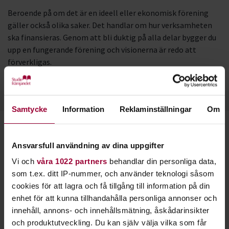
Beroende på om det är en ideell eller ekonomisk förening
gäller också olika saker. Det handlar om hur verksamheten
ska finansieras. Genom att bli duktig på alla delar bygger du
upp en fungerande förening och visionerna är redo att
förverkligas.
Samtycke
Information
Reklaminställningar
Om
Starta en studiecirkel!
Ansvarsfull användning av dina uppgifter
Lär dig tillsammans med andra genom att starta en
Vi och
våra 1022 partners
behandlar din personliga data,
studiecirkel hos Studiefrämjandet.
som t.ex. ditt IP-nummer, och använder teknologi såsom
cookies för att lagra och få tillgång till information på din
enhet för att kunna tillhandahålla personliga annonser och
Läs mer om att starta studiecirkel
innehåll, annons- och innehållsmätning, åskådarinsikter
och produktutveckling. Du kan själv välja vilka som får