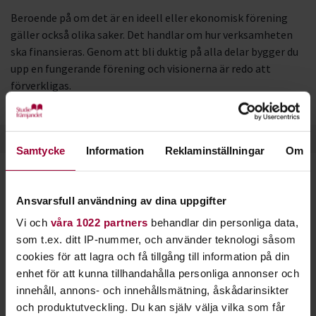
Beroende på om det är en ideell eller ekonomisk förening
gäller också olika saker. Det handlar om hur verksamheten
ska finansieras. Genom att bli duktig på alla delar bygger du
upp en fungerande förening och visionerna är redo att
förverkligas.
Samtycke
Information
Reklaminställningar
Om
Starta en studiecirkel!
Ansvarsfull användning av dina uppgifter
Lär dig tillsammans med andra genom att starta en
Vi och
våra 1022 partners
behandlar din personliga data,
studiecirkel hos Studiefrämjandet.
som t.ex. ditt IP-nummer, och använder teknologi såsom
cookies för att lagra och få tillgång till information på din
enhet för att kunna tillhandahålla personliga annonser och
Läs mer om att starta studiecirkel
innehåll, annons- och innehållsmätning, åskådarinsikter
och produktutveckling. Du kan själv välja vilka som får