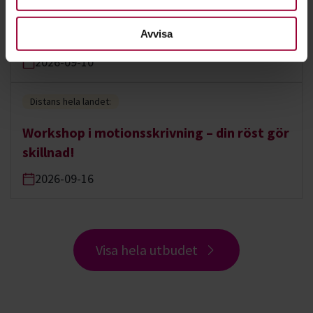
styrelseutbildning för förtroendevalda -
september
Avvisa
2026-09-10
Distans hela landet:
Workshop i motionsskrivning – din röst gör
skillnad!
2026-09-16
Visa hela utbudet