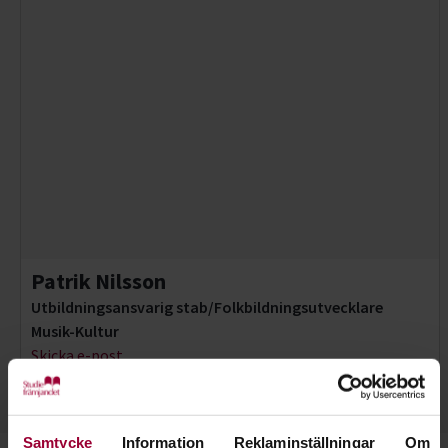
Patrik Nilsson
Utbildningsansvarig stab/Folkbildningsutvecklare
Musik-Kultur
Skicka e-post
070-557 87 55
Samtycke
Information
Reklaminställningar
Om