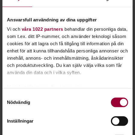
Starta en studiecirkel!
Ansvarsfull användning av dina uppgifter
Lär dig tillsammans med andra genom att starta en
Vi och
våra 1022 partners
behandlar din personliga data,
studiecirkel hos Studiefrämjandet.
som t.ex. ditt IP-nummer, och använder teknologi såsom
cookies för att lagra och få tillgång till information på din
Läs mer om att starta studiecirkel
enhet för att kunna tillhandahålla personliga annonser och
innehåll, annons- och innehållsmätning, åskådarinsikter
och produktutveckling. Du kan själv välja vilka som får
Nästa steg
använda din data och i vilka syften.
Med din tillåtelse skulle vi även vilja:
Samla in information om din geografiska plats
Samtyckesval
Nödvändig
som kan ha en noggrannhet på upp till flera meter
Se våra kurser, evenemang och studiecirklar inom
Identifiera din enhet genom att aktivt skanna den
Föreningsutveckling
för specifika kännetecken (fingeravtryck)
Inställningar
Ta reda på mer om hur dina personliga uppgifter
behandlas och ställ in dina preferenser i
detaljsektionen
.