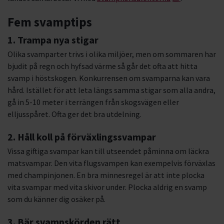
Fem svamptips
1. Trampa nya stigar
Olika svamparter trivs i olika miljöer, men om sommaren har
bjudit på regn och hyfsad värme så går det ofta att hitta
svamp i höstskogen. Konkurrensen om svamparna kan vara
hård. Istället för att leta längs samma stigar som alla andra,
gå in 5-10 meter i terrängen från skogsvägen eller
elljusspåret. Ofta ger det bra utdelning.
2. Håll koll på förväxlingssvampar
Vissa giftiga svampar kan
till utseendet
påminna om läckra
matsvampar. Den vita flugsvampen kan exempelvis förväxlas
med champinjonen. En bra minnesregel är att inte plocka
vita svampar med vita skivor under. Plocka aldrig en svamp
som du känner dig osäker på.
3. Bär svampskörden rätt