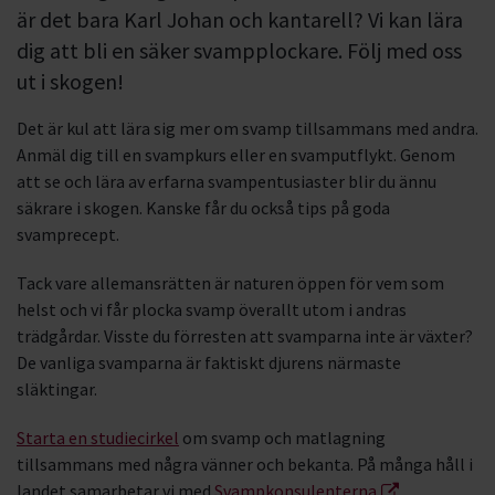
är det bara Karl Johan och kantarell? Vi kan lära
dig att bli en säker svampplockare. Följ med oss
ut i skogen!
Det är kul att lära sig mer om svamp tillsammans med andra.
Anmäl dig till en svampkurs eller en svamputflykt. Genom
att se och lära av erfarna svampentusiaster blir du ännu
säkrare i skogen. Kanske får du också tips på goda
svamprecept.
Tack vare allemansrätten är naturen öppen för vem som
helst och vi får plocka svamp överallt utom i andras
trädgårdar. Visste du förresten att svamparna inte är växter?
De vanliga svamparna är faktiskt djurens närmaste
släktingar.
Starta en studiecirkel
om svamp och matlagning
tillsammans med några vänner och bekanta. På många håll i
landet samarbetar vi med
Svampkonsulenterna
.