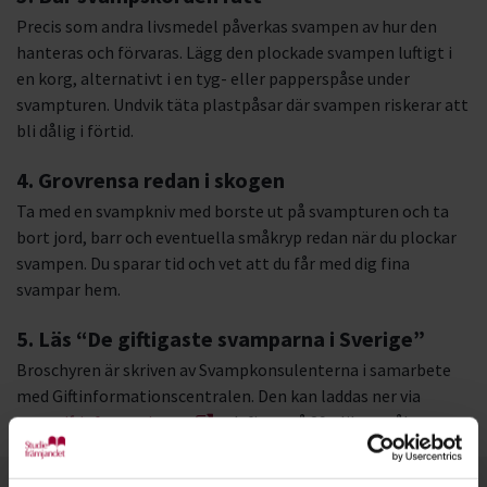
Precis som andra livsmedel påverkas svampen av hur den
hanteras och förvaras. Lägg den plockade svampen luftigt i
en korg, alternativt i en tyg- eller papperspåse under
svampturen. Undvik täta plastpåsar där svampen riskerar att
bli dålig i förtid.
4. Grovrensa redan i skogen
Ta med en svampkniv med borste ut på svampturen och ta
bort jord, barr och eventuella småkryp redan när du plockar
svampen. Du sparar tid och vet att du får med dig fina
svampar hem.
5. Läs “De giftigaste svamparna i Sverige”
Broschyren är skriven av Svampkonsulenterna i samarbete
med Giftinformationscentralen. Den kan laddas ner via
www.giftinformation.se
och finns på 29 olika språk.