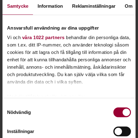
Kontakt
Samtycke
Information
Reklaminställningar
Om
Ansvarsfull användning av dina uppgifter
Vi och
våra 1022 partners
behandlar din personliga data,
som t.ex. ditt IP-nummer, och använder teknologi såsom
cookies för att lagra och få tillgång till information på din
enhet för att kunna tillhandahålla personliga annonser och
innehåll, annons- och innehållsmätning, åskådarinsikter
och produktutveckling. Du kan själv välja vilka som får
använda din data och i vilka syften.
Med din tillåtelse skulle vi även vilja:
Samla in information om din geografiska plats
Samtyckesval
Åsa Holmgren
Nödvändig
som kan ha en noggrannhet på upp till flera meter
Identifiera din enhet genom att aktivt skanna den
Folkbildningsutvecklare Natur, Djur & Miljö
för specifika kännetecken (fingeravtryck)
Skicka e-post
Inställningar
0950-40 24 60
Ta reda på mer om hur dina personliga uppgifter