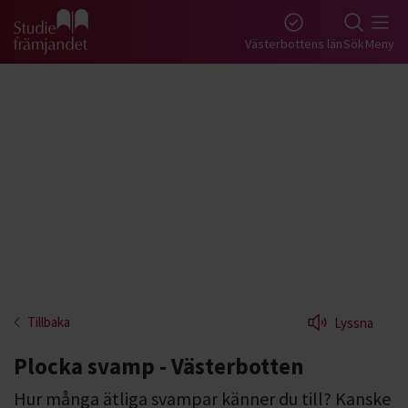
Gå till studiefrämjandets startsida
Västerbottens län
Sök
Meny
Tillbaka
Lyssna
Plocka svamp - Västerbotten
Hur många ätliga svampar känner du till? Kanske