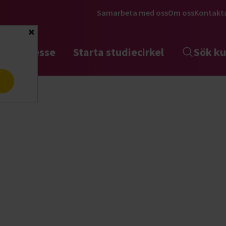
Samarbeta med oss
Om oss
Kontakt
Stäng
tta intresse
Starta studiecirkel
Sök ku
a