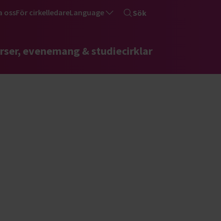
a oss
För cirkelledare
Language
Sök
rser, evenemang & studiecirklar