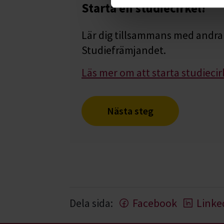
Starta en studiecirkel!
Lär dig tillsammans med andra 
Studiefrämjandet.
Läs mer om att starta studiecir
Nästa steg
Dela sida:
Facebook
Linke