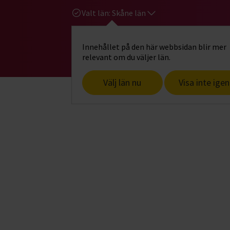
Valt län:
Skåne län
Innehållet på den här webbsidan blir mer
Hi
Gå till studiefrämjandets startsid
relevant om du väljer län.
Välj län nu
Visa inte igen