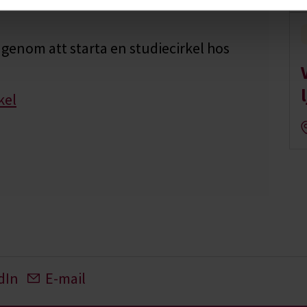
genom att starta en studiecirkel hos
kel
dIn
E-mail