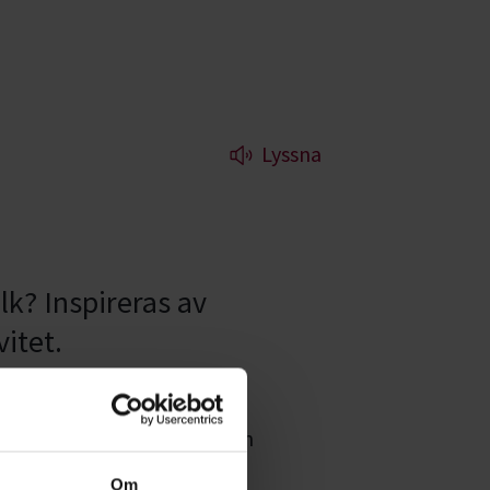
Lyssna
k? Inspireras av
vitet.
 våra kurser, evenemang och
diecirklar inom
Naturfoto
Om