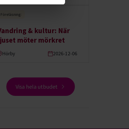
Föreläsning:
Vandring & kultur: När
ljuset möter mörkret
Hörby
2026-12-06
Visa hela utbudet