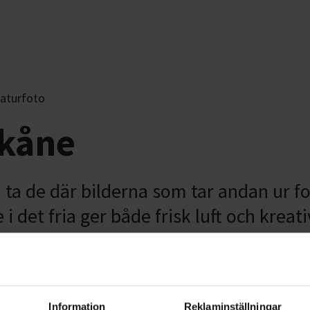
aturfoto
Skåne
a de där bilderna som tar andan ur fol
 i det fria ger både frisk luft och kreati
ändliga möjligheter att experimentera och
Se
position.
stu
Information
Reklaminställningar